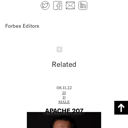
Twitter
Facebook
E-mail
LinkedIn
Forbes Editors
Schließen
Related
08.11.22
25
D
MALE
APACHE 207