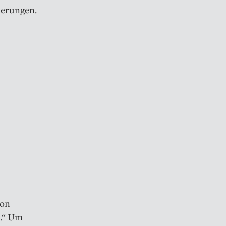
derungen.
von
n.“ Um