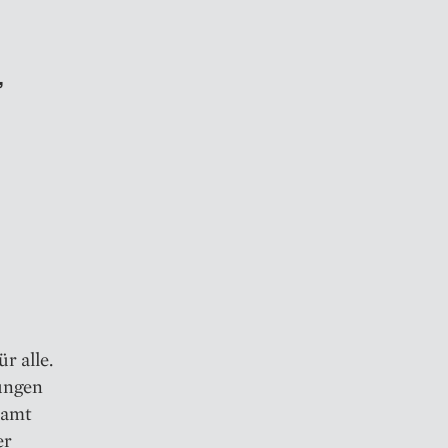
,
r alle.
bungen
samt
er