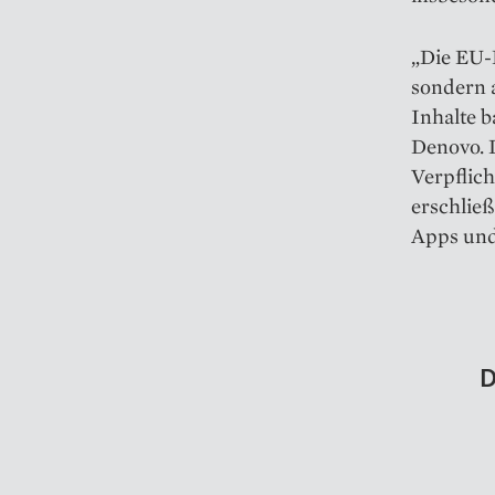
„Die EU-R
sondern a
Inhalte b
Denovo. D
Verpflich
erschließ
Apps und
D