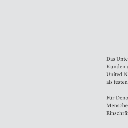
Das Unte
Kunden u
United Na
als feste
Für Denov
Menschen
Einschrä