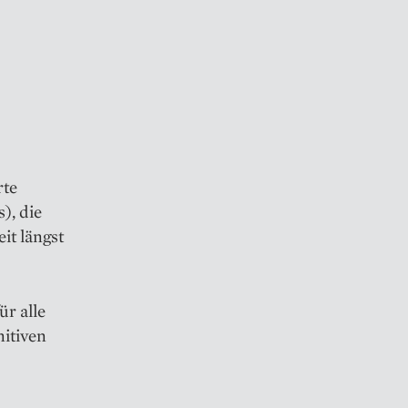
rte
), die
it längst
ür alle
itiven