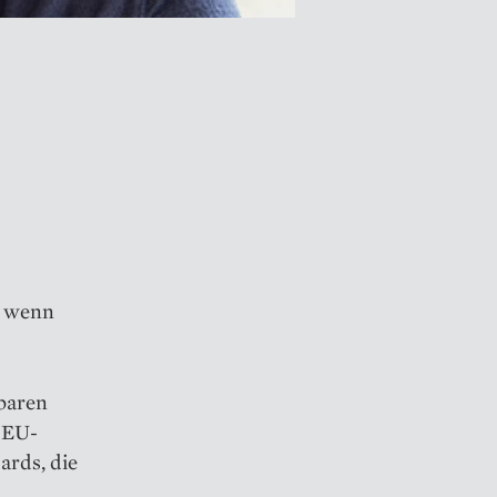
t, wenn
gbaren
 EU-
ards, die