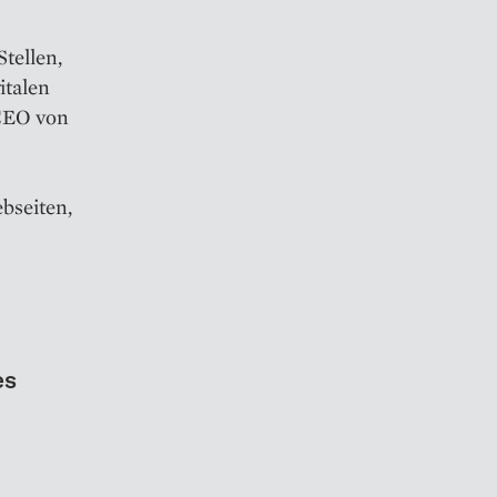
tellen,
italen
 CEO von
bseiten,
es