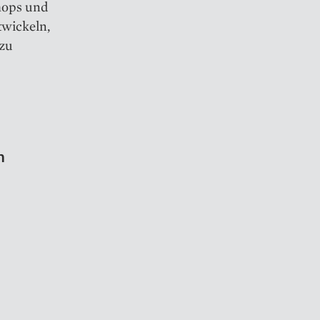
hops und
twickeln,
 zu
n