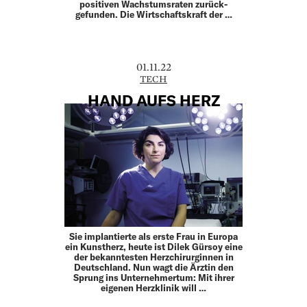
positiven Wachstumsraten zurück­
gefunden. Die Wirtschaftskraft der …
01.11.22
TECH
HAND AUFS HERZ
Sie implantierte als erste Frau in Europa
ein Kunstherz, heute ist Dilek Gürsoy eine
der bekanntesten Herzchirurginnen in
Deutschland. Nun wagt die Ärztin den
Sprung ins Unternehmertum: Mit ihrer
eigenen Herzklinik will …