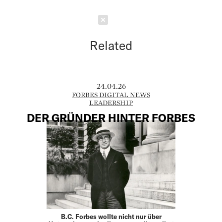
Schließen
Related
24.04.26
FORBES DIGITAL NEWS
LEADERSHIP
DER GRÜNDER HINTER FORBES
B.C. Forbes wollte nicht nur über