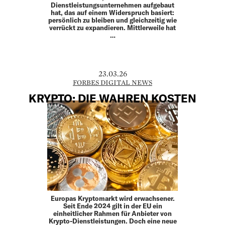
Dienstleistungsunternehmen aufgebaut
hat, das auf einem Widerspruch basiert:
persönlich zu bleiben und gleichzeitig wie
verrückt zu expandieren. Mittlerweile hat
…
23.03.26
FORBES DIGITAL NEWS
KRYPTO: DIE WAHREN KOSTEN
Europas Kryptomarkt wird erwachsener.
Seit Ende 2024 gilt in der EU ein
einheitlicher Rahmen für Anbieter von
Krypto-Dienstleistungen. Doch eine neue