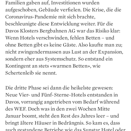
Familien gaben auf, Investitionen wurden
aufgeschoben, Gebäude verfielen. Die Krise, die die
Coronavirus-Pandemie mit sich brachte,
beschleunigte diese Entwicklung weiter. Für die
Davos Klosters Berg­bahnen AG war das Risiko klar:
Wenn Hotels verschwinden, fehlen Betten – und
ohne Betten gibt es keine Gäste. Also kaufte man zu;
nicht zwingendermassen aus Lust an der Expansion,
sondern eher aus System­schutz. So entstand ein
Kontingent an stets ­«warmen Betten», wie
Schertenleib sie nennt.
Die dritte Phase sei dann die heikelste ­ge­wesen:
Neue Vier- und Fünf-Sterne-­Hotels ­entstanden in
Davos, vorrangig angetrieben vom Bedarf während
des WEF. Doch was in den zwei Wochen Mitte
Januar boomt, steht den Rest des Jahres leer – und
bringt ältere Häuser in Bedräng­nis. So kam es, dass
auch gestandene ­Betriebe wie das Sunstar Hotel oder