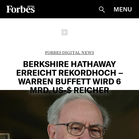
MENU
Suche
Schließen
FORBES DIGITAL NEWS
BERKSHIRE HATHAWAY
ERREICHT REKORDHOCH –
WARREN BUFFETT WIRD 6
MRD. US-$ REICHER