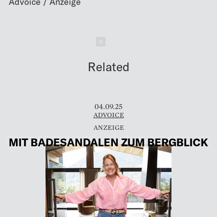
Schließen
Related
04.09.25
ADVOICE
MIT BADESANDALEN ZUM BERGBLICK