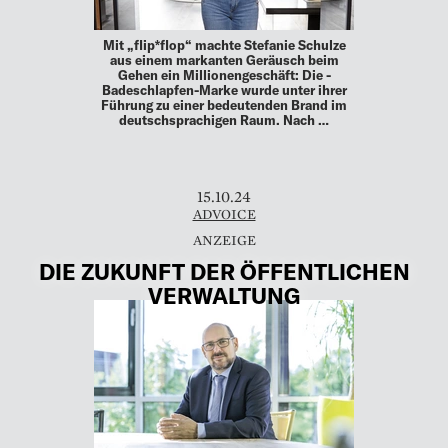
Mit „flip*flop“ machte Stefanie Schulze
aus einem ­markanten Geräusch beim
Gehen ein ­Millionengeschäft: Die ­
Badeschlapfen-Marke wurde unter ihrer
Führung zu einer bedeutenden Brand im
deutschsprachigen Raum. Nach …
15.10.24
ADVOICE
DIE ZUKUNFT DER ÖFFENTLICHEN
VERWALTUNG