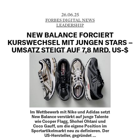
26.06.25
FORBES DIGITAL NEWS
LEADERSHIP
NEW BALANCE FORCIERT
KURSWECHSEL MIT JUNGEN STARS –
UMSATZ STEIGT AUF 7,8 MRD. US-$
Im Wettbewerb mit Nike und Adidas setzt
New Balance verstärkt auf junge Talente
wie Cooper Flagg, Shohei Ohtani und
Coco Gauff, um die eigene Position im
Sportartikelmarkt neu zu definieren. Der
US-Hersteller, gegründet …