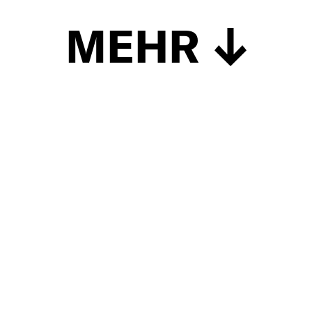
MEHR
Schließen
UP TO DATE
MIT DEM FORBES-NEWSLETTER BEKOMMEN SIE
REGELMÄSSIG DIE SPANNENDSTEN ARTIKEL SOWIE