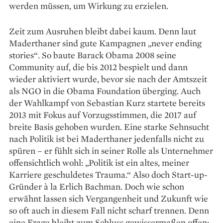
werden müssen, um Wirkung zu erzielen.
Zeit zum Ausruhen bleibt dabei kaum. Denn laut
Maderthaner sind gute Kampagnen „never ending
stories“. So baute Barack Obama 2008 seine
Community auf, die bis 2012 bespielt und dann
wieder aktiviert wurde, bevor sie nach der Amtszeit
als NGO in die Obama Foundation überging. Auch
der Wahlkampf von Sebastian Kurz startete bereits
2013 mit Fokus auf Vorzugsstimmen, die 2017 auf
breite Basis gehoben wurden. Eine starke Sehnsucht
nach Politik ist bei Maderthaner jedenfalls nicht zu
spüren – er fühlt sich in seiner Rolle als Unternehmer
offensichtlich wohl: „Politik ist ein altes, meiner
Karriere geschuldetes Trauma.“ Also doch Start-up-
Gründer à la Erlich Bachman. Doch wie schon
erwähnt lassen sich Vergangenheit und Zukunft wie
so oft auch in diesem Fall nicht scharf trennen. Denn
eine Frage bleibt zum Schluss gewissermaßen offen: