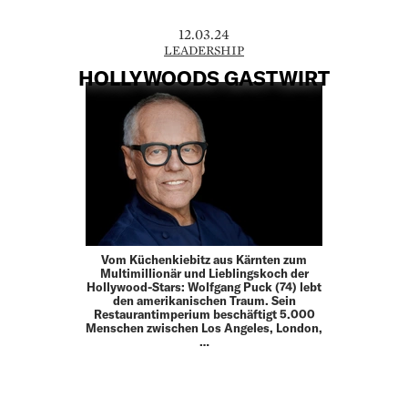
12.03.24
LEADERSHIP
HOLLYWOODS GASTWIRT
Vom Küchenkiebitz aus Kärnten zum
Multimillionär und Lieblingskoch der
Hollywood-Stars: Wolfgang Puck (74) lebt
den amerikanischen Traum. Sein
Restaurantimperium beschäftigt 5.000
Menschen zwischen Los Angeles, London,
…