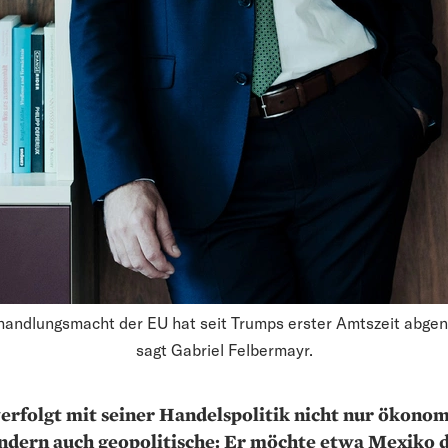
handlungsmacht der EU hat seit Trumps erster Amtszeit abg
sagt Gabriel Felbermayr.
rfolgt mit seiner Handels­politik nicht nur ökono
ondern auch geopolitische: Er möchte etwa Mexiko 