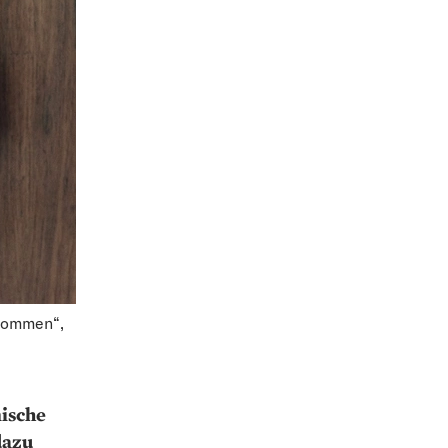
enommen“,
mische
dazu