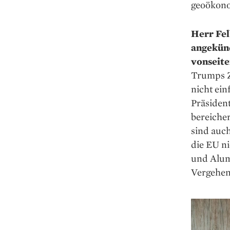
geoökono
Herr Fel
angekünd
vonseite
Trumps Zö
nicht ein
Präsident
bereicher
sind auc
die EU ni
und Alumi
Vergehen