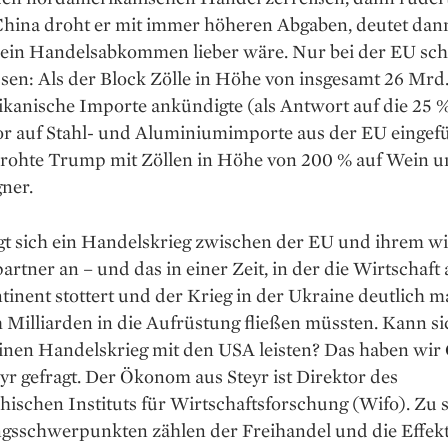
China droht er mit immer höheren Abgaben, deutet dann
 ein Handelsabkommen lieber wäre. Nur bei der EU sch
sen: Als der Block Zölle in Höhe von insgesamt 26 Mrd.
anische Importe ankündigte (als Antwort auf die 25 %,
r auf Stahl- und Aluminium­importe aus der EU eingef
drohte Trump mit Zöllen in Höhe von 200 % auf Wein 
ner.
t sich ein Handelskrieg ­zwischen der EU und ihrem ­wi
rtner an – und das in ­einer Zeit, in der die Wirtschaft
tinent stottert und der Krieg in der Ukrai­­ne deutlich m
h Milliarden in die Auf­rüstung fließen müssten. Kann si
inen Handelskrieg mit den USA leisten? Das haben wir 
r gefragt. Der Ökonom aus Steyr ist ­Direktor des
hischen Instituts für Wirtschaftsforschung (Wifo). Zu 
gsschwerpunkten zählen der Frei­handel und die Effek