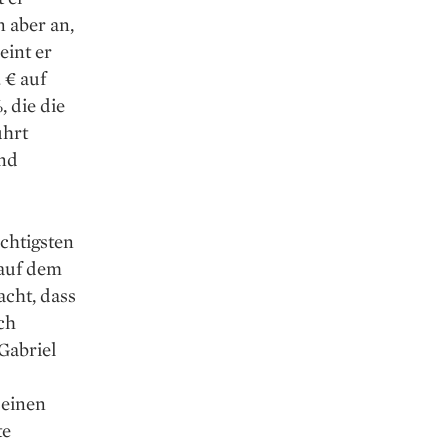
 aber an,
eint er
 € auf
 die die
ührt
und
chtigsten
 auf dem
acht, dass
ch
Gabriel
seinen
te