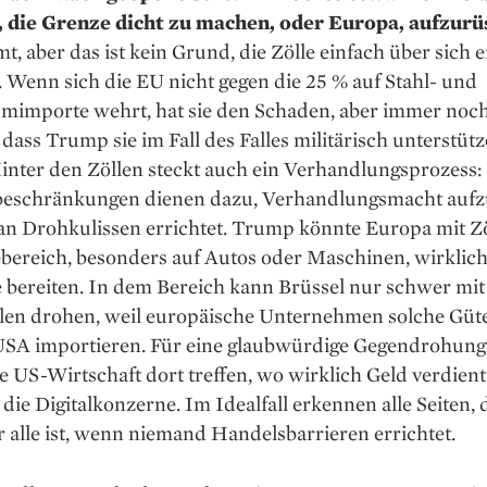
 die Grenze dicht zu machen, oder Europa, aufzurü
t, aber das ist kein Grund, die Zölle einfach über sich 
. Wenn sich die EU nicht gegen die 25 % auf Stahl- und
mimporte wehrt, hat sie den Schaden, aber immer noch
 dass Trump sie im Fall des Falles militärisch ­unterstüt
inter den Zöllen steckt auch ein Verhandlungsprozess:
eschränkungen ­dienen dazu, Verhandlungsmacht aufz
n Drohkulissen errichtet. Trump könnte Europa mit Zö
bereich, besonders auf Autos oder ­Maschinen, wirklic
 bereiten. In dem Bereich kann Brüssel nur schwer mit
len drohen, weil europäische Unternehmen solche Güt
USA importieren. Für eine glaubwürdige Gegen­drohung
e US-Wirtschaft dort treffen, wo wirklich Geld verdient
 die Digitalkonzerne. Im Idealfall erkennen alle Seiten, 
r alle ist, wenn niemand Handels­barrieren ­errichtet.