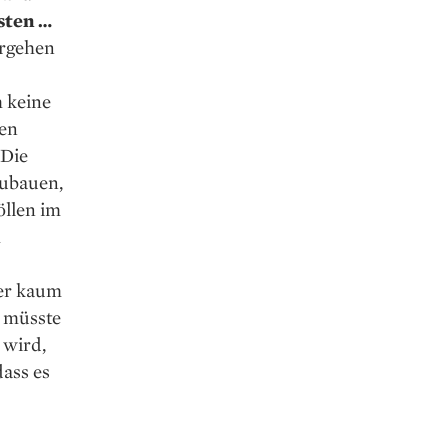
sten …
ergehen
 keine
zen
 Die
ubauen,
llen im
h
er kaum
 müsste
 wird,
dass es