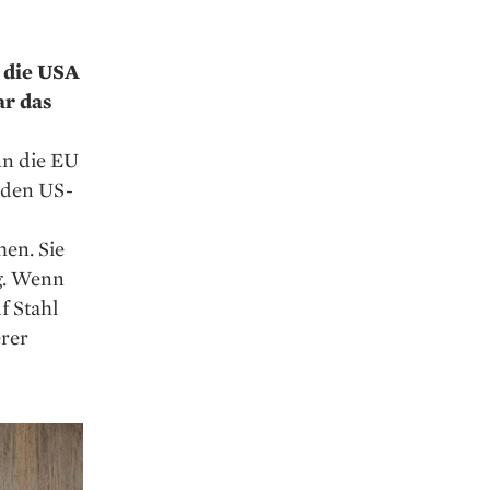
n die USA
ar das
nn die EU
e den US-
hen. Sie
g. Wenn
f Stahl
erer