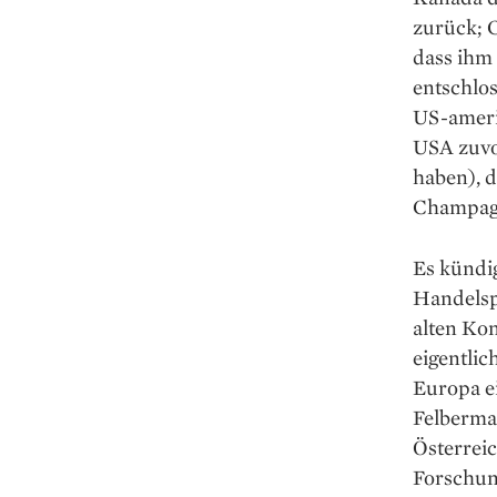
zurück; 
dass ihm
entschlos
US-amerik
USA zuvo
haben), 
Champag­
Es kündig
Handelspa
alten Kon
eigentlic
Europa e
Felbermay
Österreic
Forschun