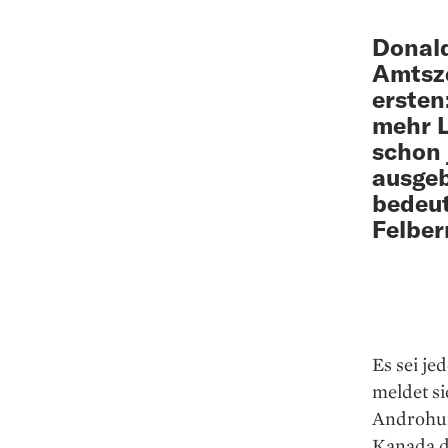
Donald
Amtsze
ersten
mehr L
schon 
ausgeb
bedeut
Felber
Es sei je
meldet s
Androhun
Kanada d