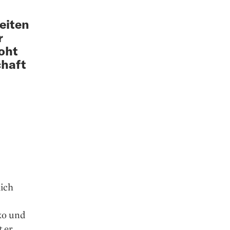
eiten
r
roht
chaft
lich
ko und
 er