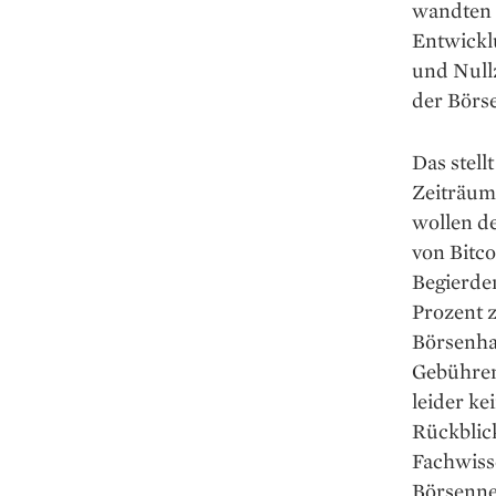
wandten s
Entwickl
und Null
der Börse
Das stell
Zeiträume
wollen de
von Bitco
Begierde
Prozent 
Börsenhan
Gebühren 
leider ke
Rückblick
Fachwisse
Börsenneu