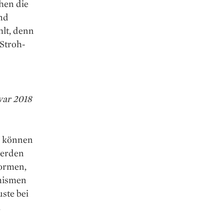
hen die
und
hlt, denn
 Stroh­
war 2018
t, können
werden
formen,
anismen
ste bei
.