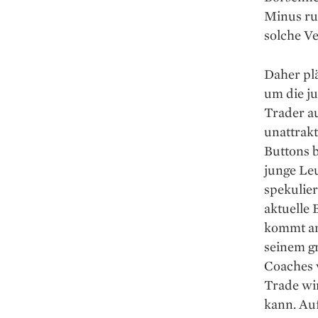
Minus ru
solche V
Daher pl
um die ju
Trader a
unattrak
Buttons b
junge Le
spekulier
aktuelle 
kommt am
seinem gr
Coaches w
Trade wi
kann. Auf