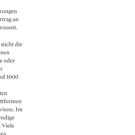
erungen
rtrag an
ro­zent.
 nicht die
hnen
ie oder
er
nd 1000
ten
attformen
ewinne. Im
endige
 Viele
ins