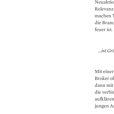
Neuaktion
Relevanz
machen Tr
die Branc
feuer ist.
...ist 
Mit einer
Broker o
dann mit 
die verb
aufklären
jungen An