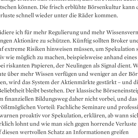
tschen können. Die frisch erblühte Börsenkultur kann
erluste schnell wieder unter die Räder kommen.
ädiere ich für mehr Regulierung und mehr Wissensverm
ngen Aktionäre zu schützen. Künftig sollten Broker un
uf extreme Risiken hinweisen müssen, um Spekulation 
tiv wie möglich zu machen, beispielsweise anhand eine
ei riskanten Papieren, der Neulingen als Signal dient. 
ute über mehr Wissen verfügen und weniger an der Bör
en, wird das System der Aktienmärkte gestärkt – und d
Beliebtheit bleibt bestehen. Der klassische Börseneinstei
 finanziellen Bildungsweg daher nicht vorbei, und das
ößtmöglichen Vorteil: Fach­liche Seminare und profess
arnen proaktiv vor Spekulation, erklären, ab wann sic
rklich lohnt und wie man sich gegen horrende Verluste
 diesen wertvollen Schatz an Informationen greifen