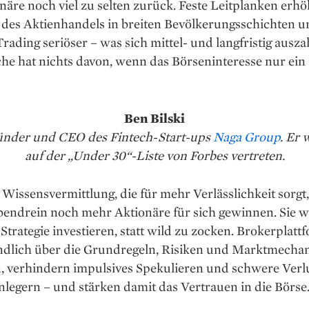
äre noch viel zu selten zurück. Feste Leitplanken erhö
 des Aktien­handels in breiten Bevölkerungsschichten 
ading seriöser – was sich mittel- und langfristig ausza
he hat nichts davon, wenn das Börseninteresse nur ein
Ben Bilski
Gründer und CEO des Fintech-Start-ups
Naga Group
. Er 
auf der „Under 30“-Liste von Forbes vertreten.
 Wissensvermittlung, die für mehr Verlässlichkeit sorg
bendrein noch mehr Aktionäre für sich gewinnen. Sie 
Strategie investieren, statt wild zu zocken. Brokerplatt
indlich über die Grundregeln, Risiken und Marktmech
, verhindern impulsives Spekulieren und schwere Verlu
legern – und stärken damit das Vertrauen in die Börse