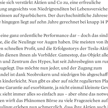
ie sich verstärkt Aktien und Co zu, eine erfreuliche
ung angesichts von Niedrigrenditen bei Lebensversich
zinsen auf Sparbüchern. Der durchschnittliche Jahrese
 hingegen liegt auf zehn Jahre gerechnet bei knapp 14 P
t eine ganz ordentliche Performance dar – doch das sind
, die die Neulinge vor Augen haben. Die meisten von i
n schnellen Profit, und die Erfolgsstorys der Tesla-Akt
in dienen ihnen als Vorbilder. Gamestop, das Objekt all
n und Zentrum des Hypes, hat seit Jahresbeginn um ru
zugelegt. Das möchte nun jeder, und der Zugang zum
del ist dank Neo­brokern und niedrigen bis abgeschaff
kinderleicht. Nun gibt es aber auf nicht regulierten Pl
ine Garantie auf exorbitante, ja nicht einmal kleinste G
 sieht immer alles so einfach aus – aber ohne das notw
n wirft das Phänomen Börse zu viele Fragezeichen auf.
linge erleben nun schmerzlich, dass ihre Aktien auch 