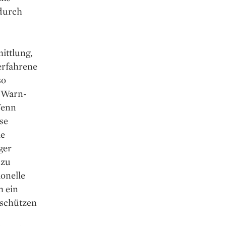
 durch
ittlung,
erfahrene
so
s Warn-
Wenn
se
ie
ger
 zu
ionelle
h ein
 schützen