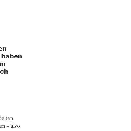
en
A haben
em
ich
ielten
en – also