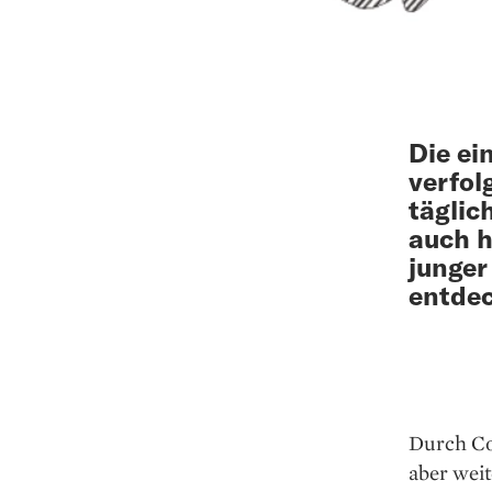
Die ei
verfol
täglic
auch h
junger
entdec
Durch Co
aber weit