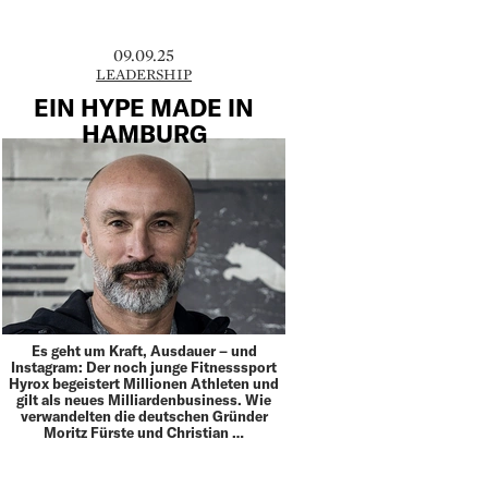
09.09.25
LEADERSHIP
EIN HYPE MADE IN
HAMBURG
Es geht um Kraft, Ausdauer – und
Instagram: Der noch junge Fitnesssport
Hyrox begeistert Millionen Athleten und
gilt als neues Milliardenbusiness. Wie
verwandelten die deutschen Gründer
Moritz Fürste und Christian …