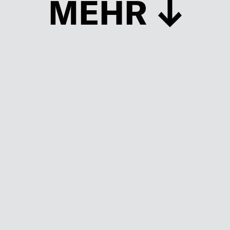
MEHR
Schließen
UP TO DATE
MIT DEM FORBES-NEWSLETTER BEKOMMEN SIE
REGELMÄSSIG DIE SPANNENDSTEN ARTIKEL SOWIE
EVENTANKÜNDIGUNGEN DIREKT IN IHR E-MAIL-POSTFACH
GELIEFERT.