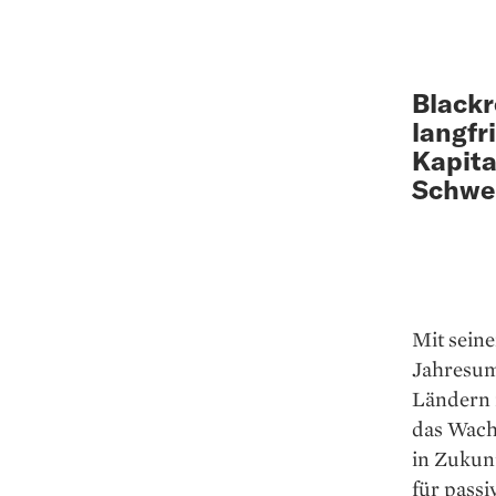
Blackr
langfr
Kapita
Schwei
Mit sein
Jahresums
Ländern i
das Wachs
in Zukunf
für pass