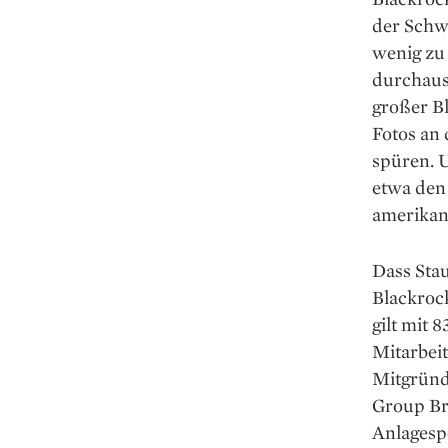
der Schwe
wenig zu
durchaus 
großer B
Fotos an 
spüren. 
etwa den
amerikani
Dass Sta
Blackroc
gilt mit
Mitarbeit
Mitgründ
Group Br
Anlage­sp