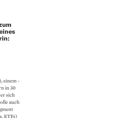
 zum
 eines
in:
, einem ­
rn in 30
er sich
olle auch
egment
s, ETFs)