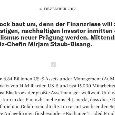
4. DEZEMBER 2019
ock baut um, denn der Finanzriese will
istigen, nachhaltigen Investor inmitten
lismus neuer Prägung werden. Mittendr
z-Chefin Mirjam Staub-Bisang.
Schließen
en 6,84 Billionen US-$ Assets under Management (AuM)
atz von 14 Milliarden US-$ und fast 15.000 Mitarbeite
st Blackrock der größte Asset­manager weltweit. Und w
tum in der Finanzbranche ansieht, merkt, dass diese R
t nicht in Gefahr sein dürfte. Im rasant wachsenden S
ive An­­lageformen (insbesondere Exchange Traded Fund