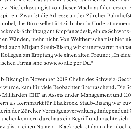
iz-Niederlassung ist von dieser Macht auf den ersten 
 spüren: Zwar ist die Adresse an der Zürcher Bahnhofs
nobel, das Büro selbst übt sich aber in Understatement
lackrock-Schriftzug am Empfangsdesk, einige Schwarz
den Wänden, mehr nicht. Von Weltherrschaft ist hier ni
Und auch Mirjam Staub-Bisang wirkt unerwartet nahbar
 Kollegen am Empfang wie einen alten Freund: „In eine
schen Firma sind sowieso alle per Du.“
ub-Bisang im November 2018 Chefin des Schweiz-Gesch
k ­wurde, kam für viele Beobachter überraschend. Die 
 83 Milliarden CHF an Assets under Management und 110
ern als Kernmarkt für Blackrock. Staub-Bisang war zuv
erin der Zürcher Vermögensverwaltung Independent C
anchenkennern durchaus ein Begriff und machte sich a
ezialistin einen Namen – Blackrock ist dann aber doch 