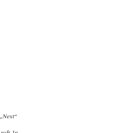
„Next“
ruft. In