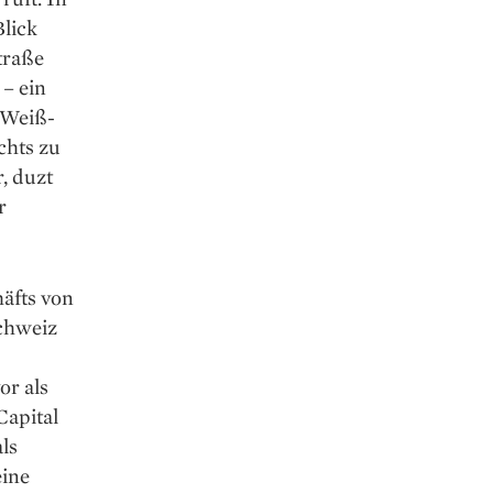
Blick
traße
 – ein
-Weiß-
chts zu
, duzt
r
äfts von
Schweiz
or als
apital
ls
eine