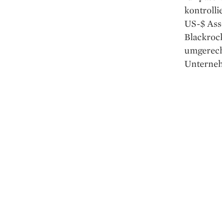
kontrolli
US-$ Asse
Blackrock
umgerech
Unterne