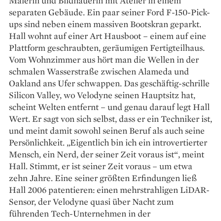
Malerin und Bildhauerin mit Atelier in einem
separaten Gebäude. Ein paar seiner Ford F-150-Pick-
ups sind neben einem massiven Bootskran geparkt.
Hall wohnt auf einer Art Hausboot – einem auf eine
Plattform geschraubten, geräumigen Fertigteilhaus.
Vom Wohnzimmer aus hört man die Wellen in der
schmalen Wasserstraße zwischen Alameda und
Oakland ans Ufer schwappen. Das geschäftig-schrille
Silicon Valley, wo Velodyne seinen Hauptsitz hat,
scheint Welten entfernt – und genau darauf legt Hall
Wert. Er sagt von sich selbst, dass er ein Techniker ist,
und meint damit sowohl seinen Beruf als auch seine
Persönlichkeit. „Eigentlich bin ich ein introvertierter
Mensch, ein Nerd, der seiner Zeit voraus ist“, meint
Hall. Stimmt, er ist seiner Zeit voraus – um etwa
zehn Jahre. Eine seiner größten Erfindungen ließ
Hall 2006 ­patentieren: einen mehrstrahligen LiDAR-
Sensor, der Velodyne quasi über Nacht zum
führenden Tech-Unternehmen in der