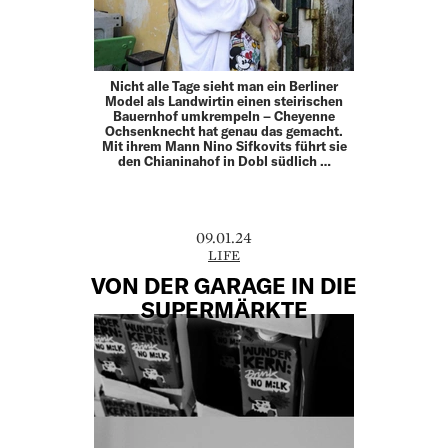
Nicht alle Tage sieht man ein Berliner
Model als Landwirtin einen steirischen
Bauernhof umkrempeln – Cheyenne
Ochsenknecht hat genau das gemacht.
Mit ihrem Mann Nino Sifkovits führt sie
den Chianinahof in Dobl südlich …
09.01.24
LIFE
VON DER GARAGE IN DIE
SUPERMÄRKTE