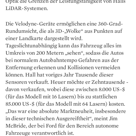
­Optik die Grenzen der Leistungsfähigkeit von Halls
LiDAR-Systemen.
Die Velodyne-Geräte ­ermöglichen eine 360-Grad-
Rundumsicht, die als 3D-„Wolke“ aus Punkten auf
einer Landkarte dargestellt wird.
Tageslichtunabhängig kann das Fahrzeug alles im
Umkreis von 200 Metern ­„sehen“, sodass die Autos
bei normalem Autobahntempo Gefahren aus der
Entfernung erkennen und Kollisionen vermeiden
können. Hall hat voriges Jahr Tausende dieser
Sensoren verkauft. Heuer möchte er Zehntausende ­
davon verkaufen, wobei diese zwischen 8.000 US-$
(für das Modell mit 16 Lasern) bis zu stattlichen
85.000 US-$ (für das Modell mit 64 Lasern) kosten.
„Das war eine absolute Marktneuheit, insbesondere
in dieser technischen Ausgereiftheit“, meint Jim
McBride, der bei Ford für den Bereich autonome
Fahrzeuge verantwortlich ist.