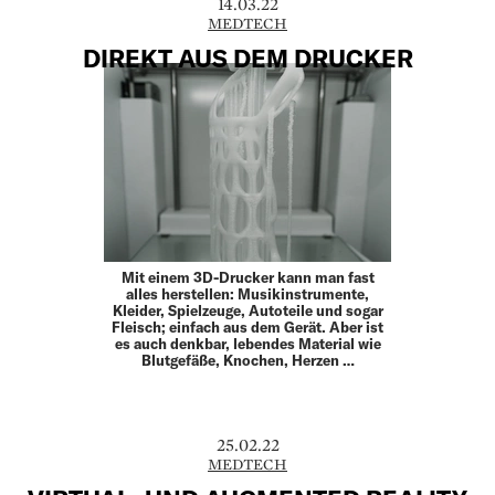
14.03.22
MEDTECH
DIREKT AUS DEM DRUCKER
Mit einem 3D-Drucker kann man fast
alles herstellen: Musikinstrumente,
Kleider, Spielzeuge, Autoteile und sogar
Fleisch; einfach aus dem Gerät. Aber ist
es auch denkbar, lebendes Material wie
Blutgefäße, Knochen, Herzen …
25.02.22
MEDTECH