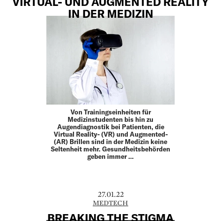
VIRTUAL- UND AUGMENTED REALITY
IN DER MEDIZIN
Von Trainingseinheiten für
Medizinstudenten bis hin zu
Augendiagnostik bei Patienten, die
Virtual Reality- (VR) und Augmented-
(AR) Brillen sind in der Medizin keine
Seltenheit mehr. Gesundheitsbehörden
geben immer …
27.01.22
MEDTECH
BREAKING THE STIGMA