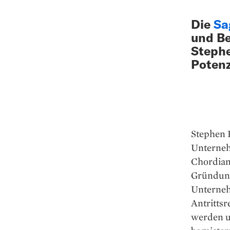
Die
Sa
und Be
Stephe
Potenz
Stephen K
Unterneh
Chordian
Gründung
Unternehm
Antritts
werden u