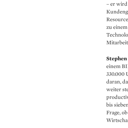
– er wird
Kundenge
Resources
zu einem
Technolo
Mitarbeit
Stephen 
einem BI
330.000 
daran, da
weiter st
producti
bis siebe
Frage, ob
Wirtscha