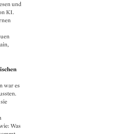
esen und
on KI.
ernen
duen
ain,
gischen
n war es
ussten.
 sie
n
 wie: Was
ekommt