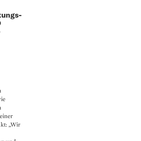
tungs-
O
e
n
ie
n
einer
kt: „Wir