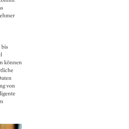
as
rnehmer
 bis
l
ien können
tliche
Daten
ng von
ligente
im