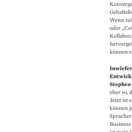
Konverge
Gehaltsli
Wenn zuk
oder „Col
Kollabora
hervorge
können e
Inwiefer
Entwick
Stephen 
eher so, 
Jetzt ist
können je
Spracher
Business 
ist mein