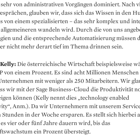
 sehr von administrativen Vorgängen dominiert. Nach v
sprächen, glauben wir, dass sich das Wissen in den 
 von einem spezialisierten – das sehr komplex und inten
 allgemeineren wandeln wird. Durch die von uns ange
gien und die entsprechende Automatisierung müssen d
er nicht mehr derart tief im Thema drinnen sein.
Kelly:
Die österreichische Wirtschaft beispielsweise w
P von einem Prozent. Es sind acht Millionen Menschen 
Unternehmen mit weniger als 250 Mitarbeitern. Wir gl
ss wir mit der Sage Business-Cloud die Produktivität n
eigen können (Kelly nennt dies „technology enabled
vity“, Anm.). Da wir Unternehmern mit unserem Servic
n Stunden in der Woche ersparen. Es stellt sich hierbei a
 es vier oder fünf Jahre dauern wird, bis das
ftswachstum ein Prozent übersteigt.