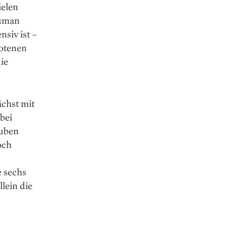
ielen
Human
siv ist –
botenen
ie
ächst mit
bei
auben
och
e sechs
llein die