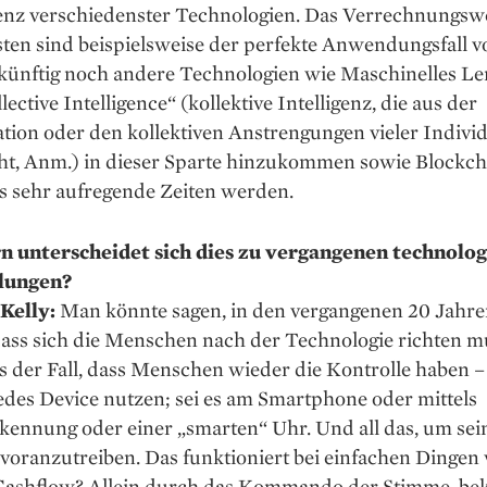
nz verschiedenster Technologien. Das Verrechnungsw
sten sind beispielsweise der perfekte Anwendungsfall v
ünftig noch andere Technologien wie Maschinelles L
lective Intelligence“ (kollektive Intelligenz, die aus der
tion oder den kollektiven Anstrengungen vieler Indivi
ht, Anm.) in dieser Sparte hinzukommen sowie Blockch
s sehr aufregende Zeiten werden.
n unterscheidet sich dies zu vergangenen technolo
lungen?
Kelly:
Man könnte sagen, in den vergangenen 20 Jahre
dass sich die Menschen nach der Technologie richten m
 es der Fall, dass Menschen wieder die Kontrolle haben –
des Device nutzen; sei es am Smartphone oder mittels
kennung oder einer „smarten“ Uhr. Und all das, um sei
voranzutreiben. Das funktioniert bei einfachen Dingen
 Cashflow? Allein durch das Kommando der Stimme, b