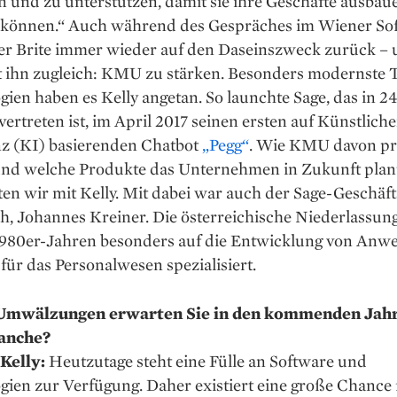
n und zu unterstützen, damit sie ihre Geschäfte ausba
können.“ Auch während des Gespräches im Wiener Sof
r Brite immer wieder auf den Daseinszweck zurück –
rt ihn zugleich: KMU zu stärken. Besonders modernste 
ien haben es Kelly angetan. So launchte Sage, das in 
vertreten ist, im April 2017 seinen ersten auf Künstliche
nz (KI) basierenden Chatbot
„Pegg“
. Wie KMU davon pro
nd welche Produkte das Unternehmen in Zukunft plan
ten wir mit Kelly. Mit dabei war auch der Sage-Geschäf
h, Johannes Kreiner. Die österreichische Niederlassung
 1980er-Jahren besonders auf die Entwicklung von An
für das Personalwesen spezialisiert.
Umwälzungen erwarten Sie in den kommenden Jahr
anche?
Kelly:
Heutzutage steht eine Fülle an Software und
ien zur Verfügung. Daher existiert eine große Chance 