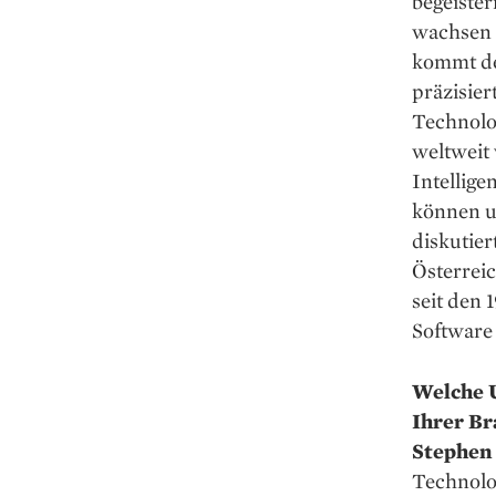
begeister
wachsen 
kommt de
präzisie
Technolog
weltweit 
Intellige
können u
diskutier
Österreic
seit den
Software 
Welche 
Ihrer Br
Stephen 
Technolog