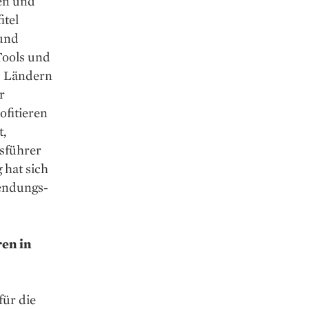
uen und
itel
 und
Tools und
24 Ländern
r
fitieren
t,
tsführer
 hat sich
wendungs-
en in
für die