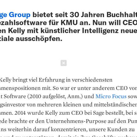
ge Group
bietet seit 30 Jahren Buchhal
zahlsoftware für KMU an. Nun will CE
n Kelly mit künstlicher Intelligenz neu
iale ausschöpfen.
Schließen
elly bringt viel Erfahrung in verschiedensten
menspositionen mit. So war er unter anderem CEO vo
t Software (2010 aufgelöst, Anm.) und
Micro Focus
sow
sinvestor von mehreren kleinen und mittelständische
en. 2014 wurde Kelly zum CEO bei Sage bestellt, bei s
rede brachte er den Unternehmens-Purpose auf den Pun
ns weiterhin darauf konzentrieren, unsere Kunden zu