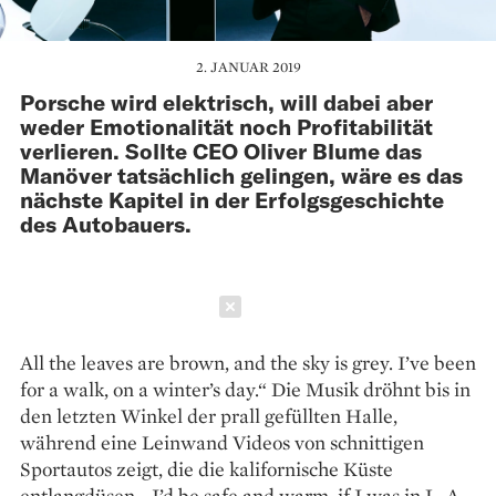
2. JANUAR 2019
Porsche wird elektrisch, will dabei aber
weder Emotionalität noch Profitabilität
verlieren. Sollte CEO Oliver Blume das
Manöver tatsächlich gelingen, wäre es das
nächste Kapitel in der Erfolgsgeschichte
des Autobauers.
Schließen
All the leaves are brown, and the sky is grey. I’ve been
for a walk, on a winter’s day.“ Die Musik dröhnt bis in
den letzten Winkel der prall gefüllten Halle,
während eine Leinwand Videos von schnittigen
Sportautos zeigt, die die kalifornische Küste
entlangdüsen. „I’d be safe and warm, if I was in L. A.