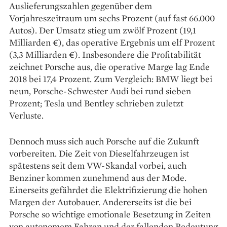
Auslieferungszahlen gegenüber dem
Vorjahreszeitraum um sechs Prozent (auf fast 66.000
Autos). Der Umsatz stieg um zwölf Prozent (19,1
Milliarden €), das operative Ergebnis um elf Prozent
(3,3 Milliarden €). Insbesondere die Profitabilität
zeichnet Porsche aus, die operative Marge lag Ende
2018 bei 17,4 Prozent. Zum Vergleich: BMW liegt bei
neun, Porsche-Schwester Audi bei rund sieben
Prozent; Tesla und Bentley schrieben zuletzt
Verluste.
Dennoch muss sich auch Porsche auf die Zukunft
vorbereiten. Die Zeit von Dieselfahrzeugen ist
spätestens seit dem VW-Skandal vorbei, auch
Benziner kommen zunehmend aus der Mode.
Einerseits gefährdet die Elektrifizierung die hohen
Margen der Autobauer. Andererseits ist die bei
Porsche so wichtige emotionale Besetzung in Zeiten
von autonomem Fahren und der fallenden Bedeutung