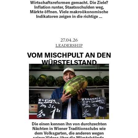
Wirtschaftsreformen gemacht. Die Ziele?
Inflation runter, Staatsschulden weg,
Märkte öffnen. Viele makroökonomische
Indikatoren zeigen in die richtige …
27.04.26
LEADERSHIP
VOM MISCHPULT AN DEN
WÜRSTELSTAND
Die einen kennen ihn von durchzechten
Nächten in Wiener Traditionsclubs wie
dem Volksgarten, die anderen wegen
seiner Videos über die Würstelstände,