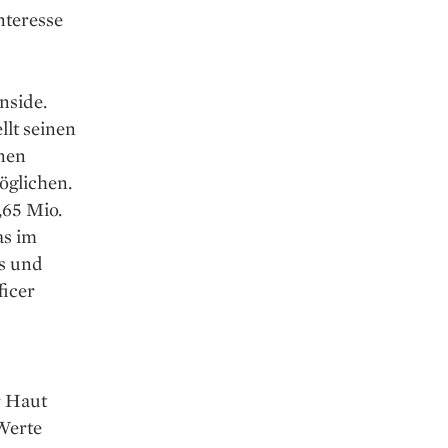
nteresse
nside.
lt seinen
nen
öglichen.
,65 Mio.
as im
s und
ficer
r Haut
Werte