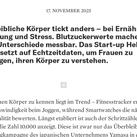
17. NOVEMBER 2025
ibliche Körper tickt anders – bei Ernäh
ng und Stress. Blutzuckerwerte mach
­Unterschiede messbar. Das Start-up He
 setzt auf Echtzeitdaten, um Frauen zu
gen, ihren Körper zu verstehen.
Schließen
en Körper zu kennen liegt im Trend – Fit­ness­tracker e
hwindigkeit beim Joggen, während Smartwatches die nä
lität bewerten. Längst etabliert ist auch der Schrittzähl
 die Zahl 10.000 anzeigt. Diese ist zwar nur das Überblei
gkampagne des japanischen Unternehmens Yamasa in 