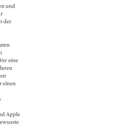
ten und
ur
n der
Daten
m
Wer eine
nderen
len
r einen
n
und Apple
rbewusste