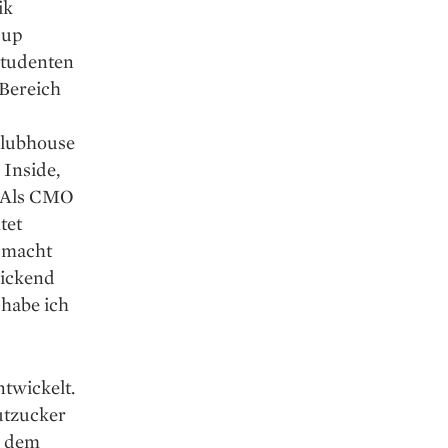
ik
-up
studenten
 Bereich
Clubhouse
 Inside,
. Als CMO
tet
n macht
lickend
 habe ich
ntwickelt.
utzucker
s dem