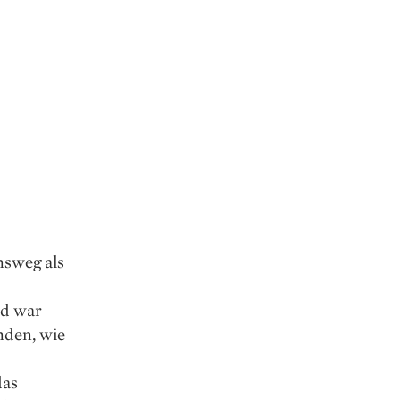
nsweg als
nd war
nden, wie
das