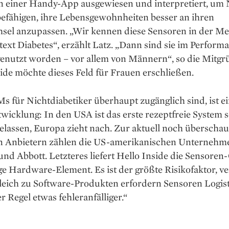
n einer Handy-App ausgewiesen und interpretiert, um 
befähigen, ihre Lebensgewohnheiten besser an ihren
hsel anzupassen. „Wir kennen diese Sensoren in der Me
xt Diabetes“, erzählt Latz. „Dann sind sie im Perform
genutzt worden – vor allem von Männern“, so die Mitgr
ide möchte dieses Feld für Frauen erschließen.
 für Nichtdiabetiker überhaupt zu­gänglich sind, ist ei
­wicklung: In den USA ist das erste rezeptfreie System 
­lassen, Europa zieht nach. Zur aktuell noch überscha
n Anbietern zählen die US-amerikanischen Unternehm
d Abbott. Letzteres liefert Hello Inside die Sensoren
ge Hardware-Element. Es ist der größte Risikofaktor, ve
leich zu Software-Produkten erfordern Sensoren Logis
er Regel etwas fehleranfälliger.“