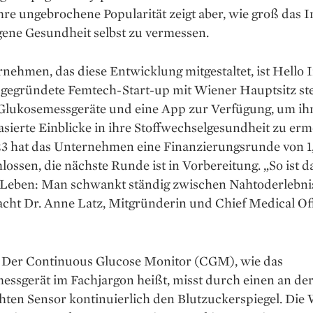
hre ungebrochene Popularität zeigt aber, wie groß das I
eigene Gesundheit selbst zu vermessen.
nehmen, das diese Entwicklung mit­gestaltet, ist Hello I
 gegründete Femtech-Start-up mit Wiener Hauptsitz stel
lukosemessgeräte und eine App zur Ver­fügung, um ih
sierte Einblicke in ihre Stoffwechselgesundheit zu erm
3 hat das Unternehmen eine Finanzierungsrunde von 1
lossen, die nächste Runde ist in Vorbereitung. „So ist d
-Leben: Man schwankt ständig zwischen Nahtoderlebni
acht Dr. Anne Latz, Mitgründerin und Chief Medical Of
: Der Continuous Glucose Monitor (CGM), wie das
essgerät im Fachjargon heißt, misst durch einen an de
hten Sensor kontinuierlich den Blutzuckerspiegel. Die 