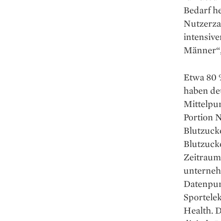
Bedarf h
Nutzerza
intensive
Männer“, 
Etwa 80 %
haben deu
Mittelpu
Portion N
Blutzucke
Blutzuck
Zeitraum
unterneh
Datenpunk
Sportele
Health. D