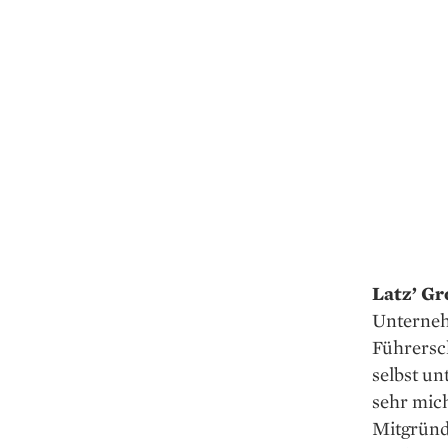
Latz’ Gr
Unternehm
Führersch
selbst un
sehr mich
Mitgründe