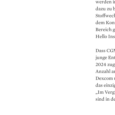
werden i
dazu zu 
Stoffwec
dem Konte
Bereich 
Hello Ins
Dass CGMs
junge Ent
2024 zuge
Anzahl a
Dexcom un
das einzi
„Im Verg
sind in d