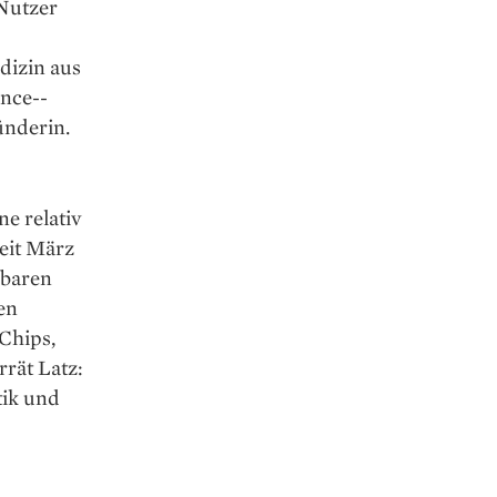
Nutzer
dizin aus
ance-­
ünderin.
ne relativ
seit März
ubaren
en
-Chips,
rrät Latz:
tik und