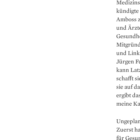
Medizins
kündigte
Amboss z
und Ärzte
Gesundhei
Mitgründ
und Link
Jürgen F
kann Latz
schafft s
sie auf 
ergibt da
meine Kar
Ungeplant
Zuerst h
für Gesun