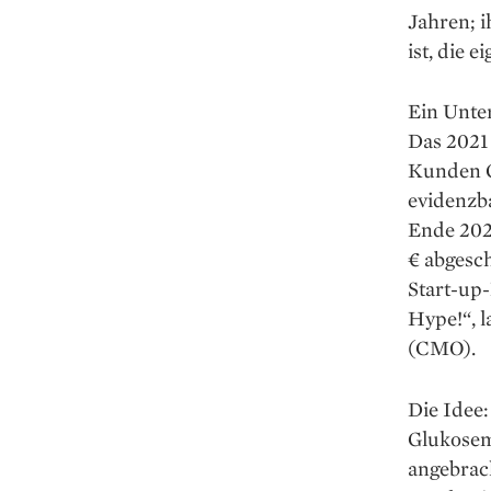
Jahren; i
ist, die 
Ein Unter
Das 2021
Kunden G
evidenzba
Ende 202
€ abgesch
Start-up
Hype!“, l
(CMO).
Die Idee
Glukosem
angebrac