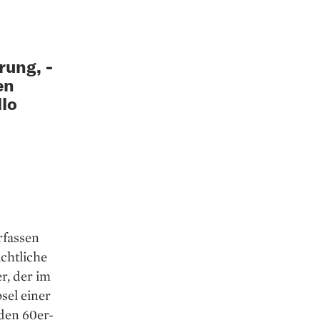
rung, ­
en
llo
rfassen
chtliche
er, der im
bsel einer
den 60er-