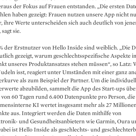
eraus der Fokus auf Frauen entstanden. „Die ersten Da
hlen haben gezeigt: Frauen nutzen unsere App nicht n
r, ihre Werte unterscheiden sich auch deutlich von jene
sagt sie.
 der Erstnutzer von Hello Inside sind weiblich. „Die 
tlich gezeigt, warum geschlechtsspezifische Aspekte i
nkt unseres Produktansatzes stehen müssen“, so Latz: 
udeln isst, reagiert unter Umständen mit einer ganz a
rkurve als zum Beispiel der Partner. Um die individuel
erwerte abzubilden, sammelt die App des Start-ups übe
 von 60 Tagen rund 6.400 Datenpunkte pro Person, die
mensinterne KI wertet insgesamt mehr als 27 Millione
te aus. Integriert werden die Daten mithilfe von
ktronik- und ­Gesundheitsanbietern wie Garmin, Oura 
abei ist Hello Inside als geschlechts- und geschlechte