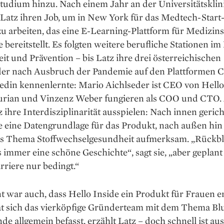
tudium hinzu. Nach einem Jahr an der Universitätsklin
 Latz ihren Job, um in New York für das Medtech-Start
u arbeiten, das eine E-Learning-Plattform für Medizin
 bereitstellt. Es folgten weitere berufliche Stationen im
t und Prävention – bis Latz ihre drei österreichischen
er nach Ausbruch der Pandemie auf den Plattformen 
edin kennenlernte: Mario Aichlseder ist CEO von Hello
urian und Vinzenz Weber fungieren als COO und CTO
 ihre Interdisziplinarität ausspielen: Nach innen gerich
ie eine Datengrundlage für das Produkt, nach außen hi
das Thema Stoffwechselgesundheit aufmerksam. „Rückb
s immer eine schöne Geschichte“, sagt sie, „aber geplant
riere nur bedingt.“
 war auch, dass Hello Inside ein Produkt für Frauen e
at sich das vierköpfige Gründerteam mit dem Thema Bl
de allgemein befasst, erzählt Latz – doch schnell ist au