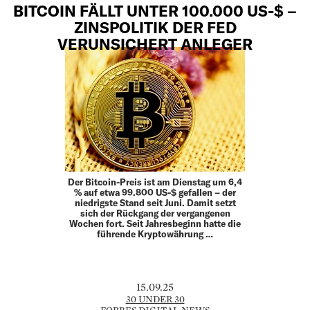
BITCOIN FÄLLT UNTER 100.000 US-$ –
ZINSPOLITIK DER FED
VERUNSICHERT ANLEGER
Der Bitcoin-Preis ist am Dienstag um 6,4
% auf etwa 99.800 US-$ gefallen – der
niedrigste Stand seit Juni. Damit setzt
sich der Rückgang der vergangenen
Wochen fort. Seit Jahresbeginn hatte die
führende Kryptowährung …
15.09.25
30 UNDER 30
FORBES DIGITAL NEWS