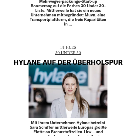
Mehrwegverpackungs-Start-up
Boomerang auf die Forbes 30 Under 30-
Liste. Mittlerweile hat sie ein neues
Unternehmen mitbegründet: Muvn, eine
Transportplattform, die freie Kapazitäten
in …
14.10.25
30 UNDER 30
HYLANE AUF DER ÜBERHOLSPUR
Mit ihrem Unternehmen Hylane betreibt
Sara Schiffer mittlerweile Europas größte
Flotte an Brennstoffzellen-Lkw – und