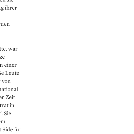
g ihrer
vuen
tte, war
ze
n einer
ße Leute
r von
­tional
er Zeit
rat in
. Sie
dem
 Side für