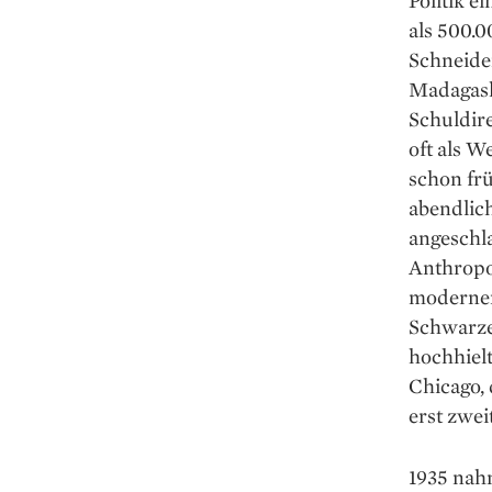
Politik e
als 500.0
Schneide
Madagask
Schuldire
oft als 
schon frü
abendlich
angeschl
Anthropol
modernen
Schwarze
hochhielt
Chicago,
erst zwei
1935 nahm