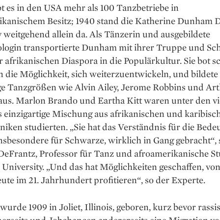
t es in den USA mehr als 100 Tanzbetriebe in
ikanischem Besitz; 1940 stand die Katherine Dunham 
weitgehend allein da. Als Tänzerin und ausgebildete
login transportierte Dunham mit ihrer Truppe und Sch
 afrikanischen Diaspora in die Populärkultur. Sie bot 
 die Möglichkeit, sich weiterzuentwickeln, und bildete
ge Tanzgrößen wie Alvin Ailey, Jerome Robbins und Ar
aus. Marlon Brando und Eartha Kitt waren unter den vie
einzigartige Mischung aus afrikanischen und karibisc
iken studierten. „Sie hat das Verständnis für die Bede
nsbesondere für Schwarze, wirklich in Gang gebracht“, 
eFrantz, Professor für Tanz und afroamerikanische St
University. „Und das hat Möglichkeiten geschaffen, vo
eute im 21. Jahrhundert profitieren“, so der Experte.
rde 1909 in Joliet, Illinois, geboren, kurz bevor rassi