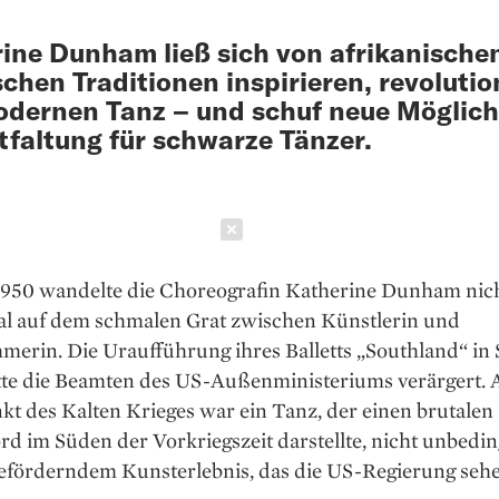
ine Dunham ließ sich von afrikanische
schen Traditionen inspirieren, revolutio
dernen Tanz – und schuf neue Möglich
tfaltung für schwarze Tänzer.
Schließen
1950 wandelte die Choreografin ­Katherine Dunham nic
al auf dem schmalen Grat zwischen Künstlerin und
erin. Die Uraufführung ihres Balletts „Southland“ in 
atte die Beamten des US-Außenministeriums verärgert.
t des Kalten Krieges war ein Tanz, der einen brutalen
 im Süden der Vorkriegszeit darstellte, nicht unbeding
eförderndem Kunsterlebnis, das die US-­Regierung sehe