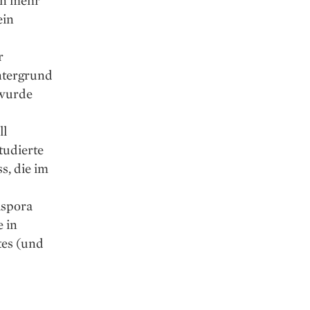
on mehr
ein
r
intergrund
 wurde
ll
tudierte
s, die im
aspora
e in
tes (und