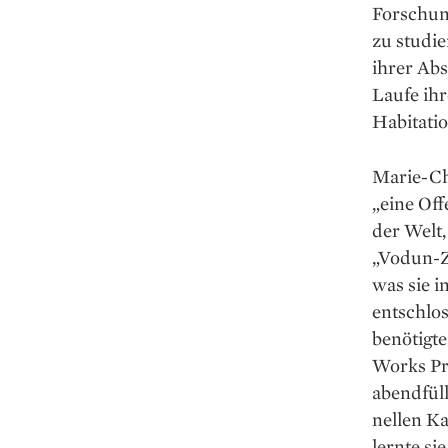
Forschun
zu studie
ihrer Abs
Laufe ihr
Habitatio
Marie-Ch
„eine Off
der Welt,
„Vodun-Z
was sie i
entschlos
benötigte
Works Pro
abendfüll
nellen Ka
lernte s