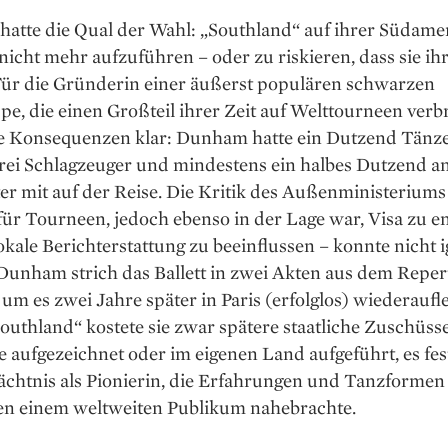
atte die Qual der Wahl: „South­land“ auf ihrer Südame
icht mehr aufzuführen – oder zu riskieren, dass sie ih
 Für die Gründerin einer äußerst populären schwarzen
e, die einen Großteil ihrer Zeit auf Welttourneen verb
e Konsequenzen klar: Dun­ham hatte ein Dutzend Tänze
drei Schlagzeuger und mindestens ein halbes Dutzend a
er mit auf der Reise. Die Kritik des Außenministeriums 
ür Tourneen, jedoch ebenso in der Lage war, Visa zu e
okale Berichterstattung zu beeinflussen – konnte nicht i
Dunham strich das Ballett in zwei Akten aus dem Reper
um es zwei Jahre später in Paris (erfolglos) wiederaufl
Southland“ kostete sie zwar spätere staatliche Zuschüss
 aufgezeichnet oder im eigenen Land aufgeführt, es fes
ächtnis als Pionierin, die Erfahrungen und Tanzformen
n einem weltweiten Publikum nahebrachte.