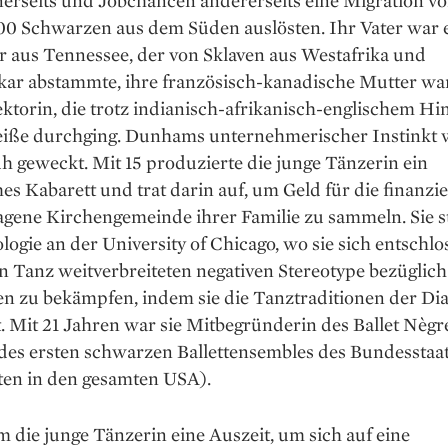
inerseits und Jobchancen andererseits eine Migration v
00 Schwarzen aus dem Süden aus­lösten. Ihr Vater war 
r aus Tennessee, der von Sklaven aus Westafrika und
ar abstammte, ihre französisch-kanadische Mutter wa
ktorin, die trotz indianisch-afrikanisch-englischem H
Weiße durchging. Dunhams unternehmerischer Instinkt
h geweckt. Mit 15 produzierte die junge Tänzerin ein
es Kabarett und trat darin auf, um Geld für die finanzie
agene Kirchengemeinde ihrer Familie zu sammeln. Sie s
ogie an der University of Chicago, wo sie sich entschlos
 Tanz weitverbreiteten negativen Stereotype bezüglich
n zu bekämpfen, indem sie die Tanztraditionen der Di
. Mit 21 Jahren war sie Mitbegründerin des Ballet Nègr
 des ersten schwarzen Ballettensembles des Bundesstaa
ten in den gesamten USA).
 die junge Tänzerin eine Auszeit, um sich auf eine