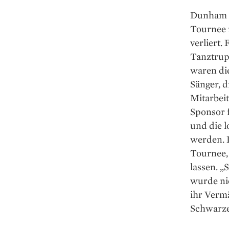
Dunham h
Tournee n
verliert.
Tanztrupp
waren di
Sänger, 
Mitarbeit
Sponsor f
und die l
werden. 
Tournee, 
lassen. „
wurde nie
ihr Verm
Schwarze