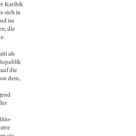
r Karibik
e sich in
and im
n, die
e.
ti als
 Republik
auf die
von dem,
ngend
der
itio­
atre
en sie