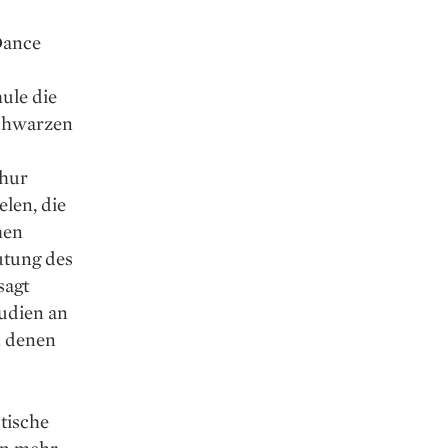
Dance
ule die
schwarzen
thur
len, die
hen
utung des
sagt
udien an
n denen
stische