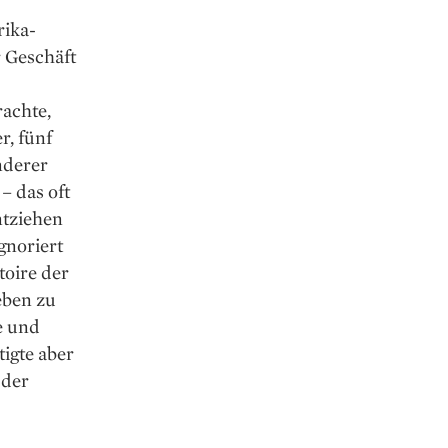
rika-
r Geschäft
rachte,
r, fünf
nderer
– das oft
ntziehen
gnoriert
toire der
eben zu
e und
tigte aber
 der