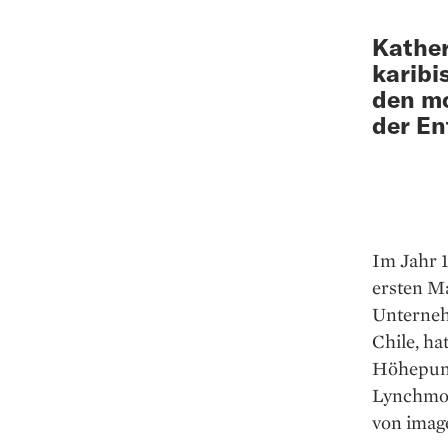
Kather
karibi
den mo
der En
Im Jahr 
ersten M
Unternehm
Chile, h
Höhepunk
Lynchmord
von imag