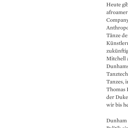
Heute gib
afroamer
Company 
Anthropo
Tänze der
Künstlern
zukünfti
Mitchell 
Dunhams 
Tanztechn
Tanzes, i
Thomas D
der Duke 
wir bis h
Dunham wu