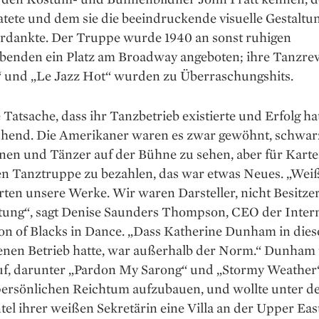
atete und dem sie die beeindruckende visuelle Gestaltun
rdankte. Der Truppe wurde 1940 an sonst ruhigen
benden ein Platz am Broadway angeboten; ihre Tanzre
“ und „Le Jazz Hot“ wurden zu Überraschungshits.
e Tatsache, dass ihr Tanzbetrieb existierte und Erfolg ha
hend. Die Amerikaner waren es zwar gewöhnt, schwar
nen und Tänzer auf der Bühne zu sehen, aber für Karte
n Tanztruppe zu bezahlen, das war etwas Neues. „Wei
ten unsere Werke. Wir waren Dar­steller, nicht Besitze
tung“, sagt Denise Saunders Thompson, CEO der Interna
on of Blacks in Dance. „Dass ­Katherine Dunham in dies
enen Betrieb hatte, war außerhalb der Norm.“ Dunham t
uf, darunter „Pardon My Sarong“ und „Stormy Weather“
persönlichen Reichtum aufzubauen, und wollte unter 
l ihrer weißen Sekretärin eine Villa an der Upper East