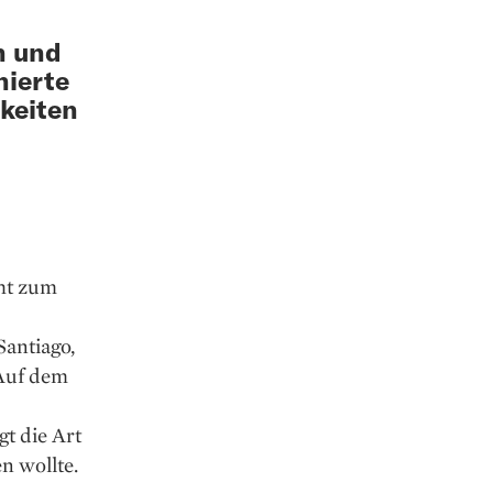
n und
nierte
keiten
ht zum
Santiago,
 Auf dem
t die Art
n wollte.