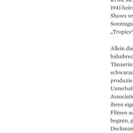
1941 heir
Shows ve
Sonntaga
„Tropics
Allein di
bahnbrec
Tänzerin
schwarze
produzier
Unterhal
Associati
ihren eig
Filmen a
begann, 
Deckmante