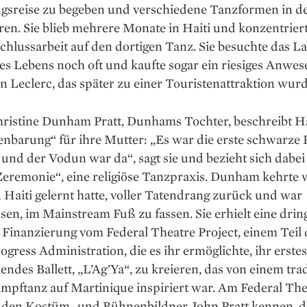
gsreise zu begeben und verschiedene Tanzformen in de
ren. Sie blieb mehrere Monate in Haiti und konzentriert
chlussarbeit auf den dortigen Tanz. Sie besuchte das L
es Lebens noch oft und kaufte sogar ein riesiges Anwese
n Leclerc, das später zu einer Touristenattraktion wurd
ristine Dunham Pratt, Dunhams Tochter, beschreibt Hai
enbarung“ für ihre Mutter: „Es war die erste schwarze
 und der Vodun war da“, sagt sie und bezieht sich dabei 
eremonie“, eine religiöse Tanzpraxis. Dunham kehrte 
n Haiti gelernt hatte, voller Tatendrang zurück und war
sen, im Mainstream Fuß zu fassen. Sie erhielt eine dri
 Finanzierung vom Federal Theatre Project, einem Teil 
gress Administration, die es ihr ermöglichte, ihr erstes
endes Ballett, „L’Ag’Ya“, zu kreieren, das von einem trad
mpftanz auf Martinique inspiriert war. Am Federal The
ie den Kostüm- und Bühnenbildner John Pratt kennen, d