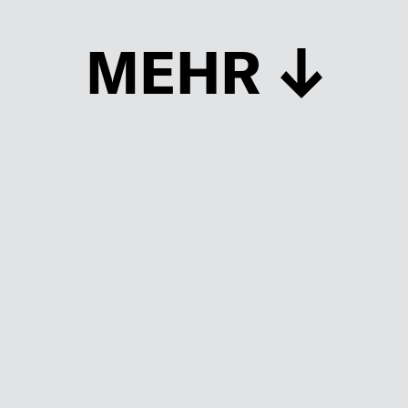
MEHR
Schließen
UP TO DATE
MIT DEM FORBES-NEWSLETTER BEKOMMEN SIE
REGELMÄSSIG DIE SPANNENDSTEN ARTIKEL SOWIE