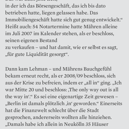
in der ich das Börsengeschäft, das ich bis dato
betrieben hatte, liegen gelassen habe. Das
Immobilien­geschäft hatte sich gut genug entwickelt.“
Heißt auch: 54 Notar­termine hatte Mähren alleine
im Juli 2007 im Kalender stehen, als er be­schloss,
seinen eigenen Bestand
zu verkaufen – und hat damit, wie er selbst es sagt,
„für gute Liquidität gesorgt“.
Dann kam Lehman – und Mäh­rens Bauchgefühl
bekam erneut recht, als er 2008/09 beschloss, sich
aus der Krise zu befreien, indem er „all in“ ging. „Ich
war Mitte 20 und beschloss: ‚The only way out is all
the way in‘.“ Es sei eine eigenartige Zeit gewesen –
„Berlin ist damals plötzlich ‚in‘ geworden.“ Einerseits
hat die Fi­nanzwelt schlecht über die Stadt
gesprochen, andererseits wollten alle hinziehen.
„Damals habe ich allein in Neukölln 35 Häuser