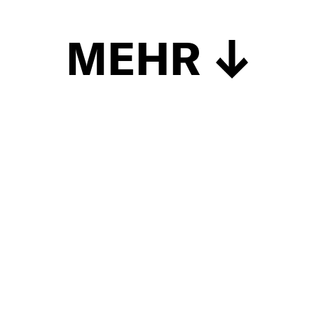
MEHR
Schließen
UP TO DATE
MIT DEM FORBES-NEWSLETTER BEKOMMEN SIE
REGELMÄSSIG DIE SPANNENDSTEN ARTIKEL SOWIE