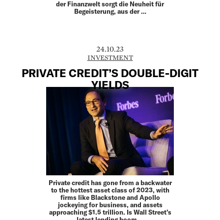
der Finanzwelt sorgt die Neuheit für
Begeisterung, aus der …
24.10.23
INVESTMENT
PRIVATE CREDIT’S DOUBLE-DIGIT
YIELDS
Private credit has gone from a backwater
to the hottest asset class of 2023, with
firms like Blackstone and Apollo
jockeying for business, and assets
approaching $1.5 trillion. Is Wall Street’s
latest lending boom …