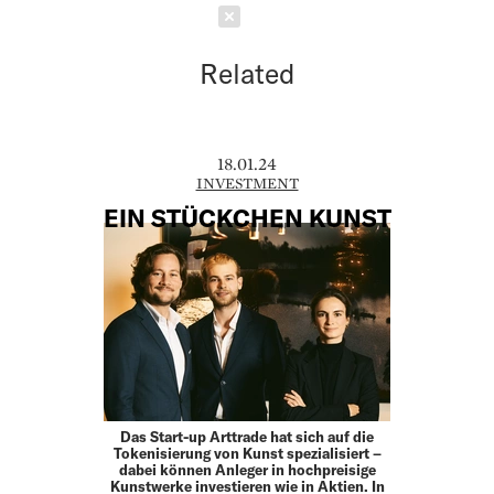
Schließen
Related
18.01.24
INVESTMENT
EIN STÜCKCHEN KUNST
Das Start-up Arttrade hat sich auf die
Tokenisierung von Kunst spezialisiert –
dabei können Anleger in hochpreisige
Kunstwerke investieren wie in Aktien. In