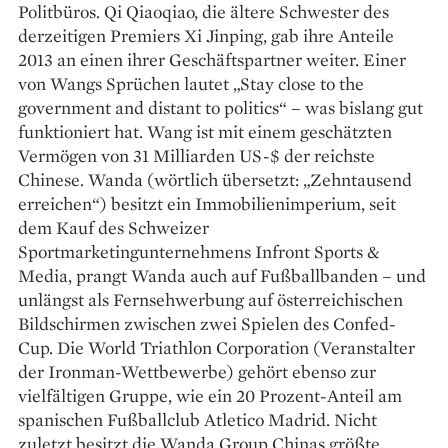
Politbüros. Qi Qiaoqiao, die ältere Schwester des
derzeitigen Premiers Xi Jinping, gab ihre Anteile
2013 an einen ihrer Geschäftspartner weiter. Einer
von Wangs Sprüchen lautet „Stay close to the
government and distant to politics“ – was bislang gut
funktioniert hat. Wang ist mit einem geschätzten
Vermögen von 31 Milliarden US-$ der reichste
Chinese. Wanda (wörtlich übersetzt: „Zehntausend
erreichen“) besitzt ein Immobilienimperium, seit
dem Kauf des Schweizer
Sportmarketingunternehmens Infront Sports &
Media, prangt Wanda auch auf Fußballbanden – und
unlängst als Fernsehwerbung auf österreichischen
Bildschirmen zwischen zwei Spielen des Confed-
Cup. Die World Triathlon Corporation (Veranstalter
der Ironman-Wettbewerbe) gehört ebenso zur
vielfältigen Gruppe, wie ein 20 Prozent-Anteil am
spanischen Fußballclub Atletico Madrid. Nicht
zuletzt besitzt die Wanda Group Chinas größte