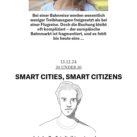
Bei einer Bahnreise werden wesentlich
weniger Treibhausgase freigesetzt als bei
einer Flugreise. Doch die Buchung bleibt
oft kompliziert – der europäische
Bahnmarkt ist fragmentiert, und es fehlt
bis heute eine …
13.12.24
30 UNDER 30
SMART CITIES, SMART CITIZENS