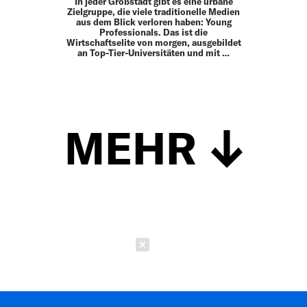
In jeder Großstadt gibt es eine urbane
Zielgruppe, die viele traditionelle Medien
aus dem Blick verloren haben: Young
Professionals. Das ist die
Wirtschaftselite von morgen, ausgebildet
an Top-Tier-Universitäten und mit …
MEHR
Schließen