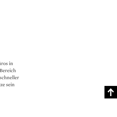
ros in
Bereich
schneller
ze sein