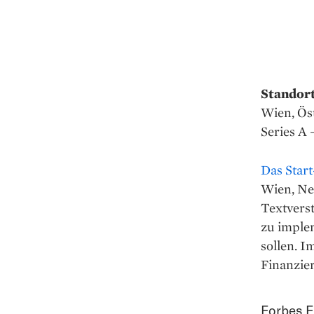
Standort
Wien, Ös
Series A 
Das Star
Wien, Ne
Textvers
zu implem
sollen. 
Finanzier
Forbes E