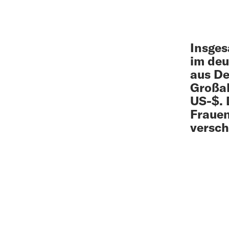
Insges
im de
aus De
Groß­a
US-$. 
Fraue
versch