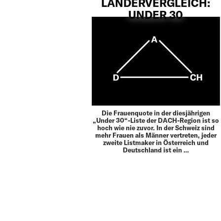
LÄNDERVERGLEICH:
UNDER 30
Die Frauenquote in der diesjährigen
„Under 30“-Liste der DACH-Region ist so
hoch wie nie zuvor. In der Schweiz sind
mehr Frauen als Männer vertreten, jeder
zweite Listmaker in Österreich und
Deutschland ist ein …