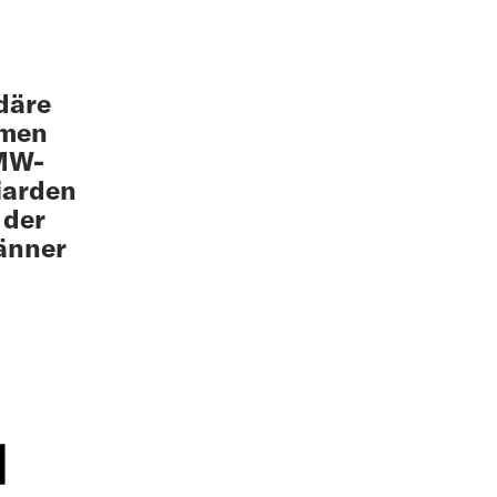
rdäre
mmen
BMW-
iarden
 der
änner