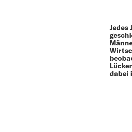
Jedes 
geschl
Männer
Wirtsc
beobac
Lücken
dabei 