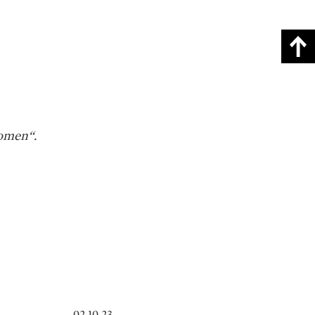
men“.
02.10.23