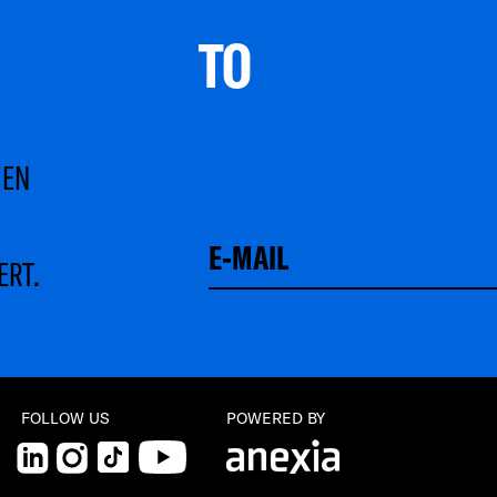
TO 
MEN
ERT.
Schließen
FOLLOW US
POWERED BY
LinkedIn
Instagram
TikTok
YouTube