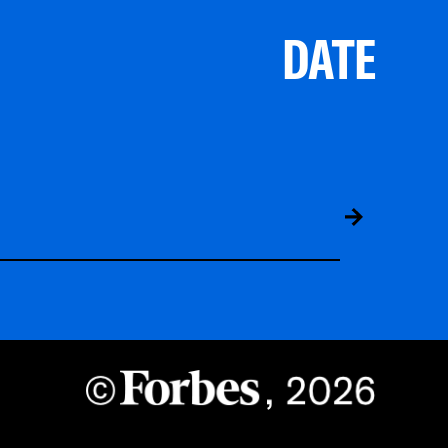
DATE
ABS