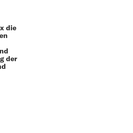
x die
hen
und
g der
nd