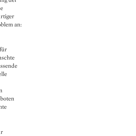
he
rtiger
oblem an:
für
nschte
assende
lle
n
­boten
mte
ür