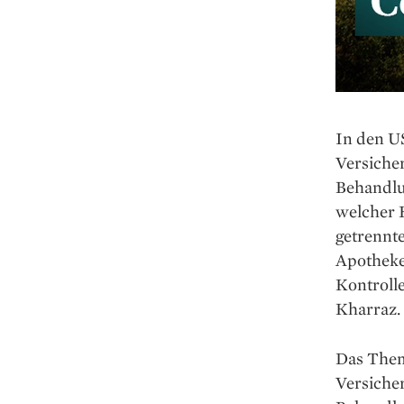
In den U
Versicher
Behandlu
welcher H
getrennt
Apotheke
Kontroll
Kharraz.
Das Them
Versicher