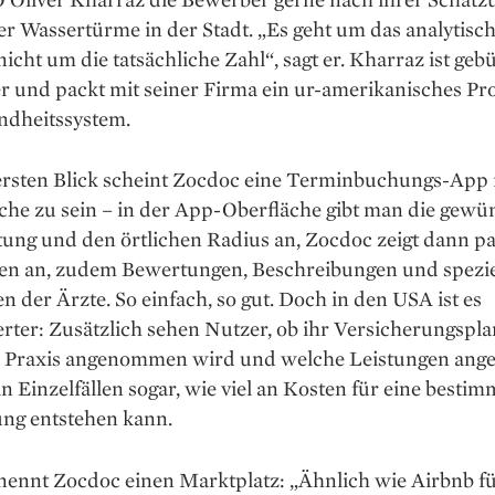
r Wassertürme in der Stadt. „Es geht um das analytisc
icht um die tatsächliche Zahl“, sagt er. Kharraz ist gebü
r und packt mit seiner Firma ein ur-amerikanisches Pr
ndheitssystem.
ersten Blick scheint Zocdoc eine Terminbuchungs-App 
che zu sein – in der App-Oberfläche gibt man die gewü
tung und den örtlichen Radius an, Zocdoc zeigt dann p
en an, zu­dem Bewertungen, Beschreibungen und spezie
n der Ärzte. So einfach, so gut. Doch in den USA ist es
rter: Zusätzlich sehen Nutzer, ob ihr Versicherungspla
r Praxis angenommen wird und welche Leistungen ange
n Einzelfällen sogar, wie viel an Kosten für eine bestim
ng entstehen kann.
nennt Zocdoc einen Marktplatz: „Ähnlich wie Airbnb f