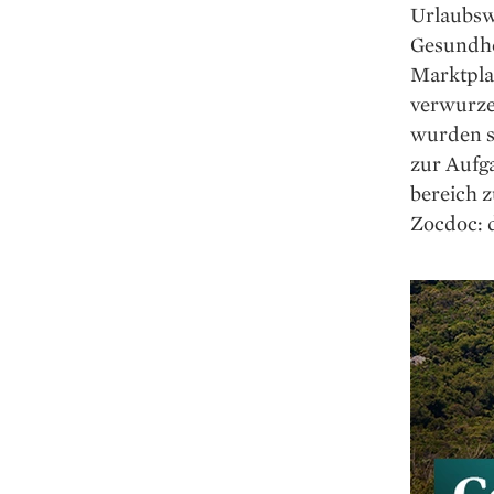
Urlaubsw
Gesundhe
Marktpla
verwurzel
wurden s
zur Aufg
bereich z
Zocdoc: 