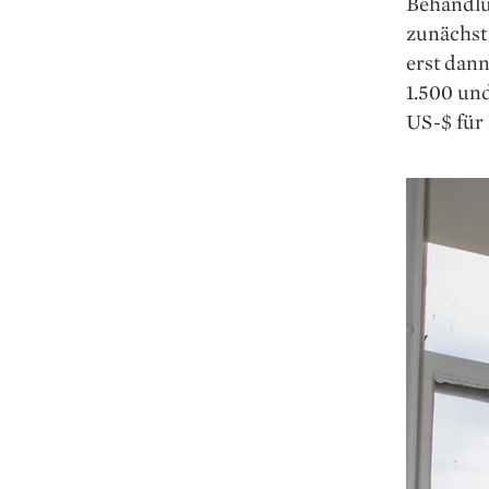
Behandlu
zunächst 
erst dann
1.500 un
US-$ für 