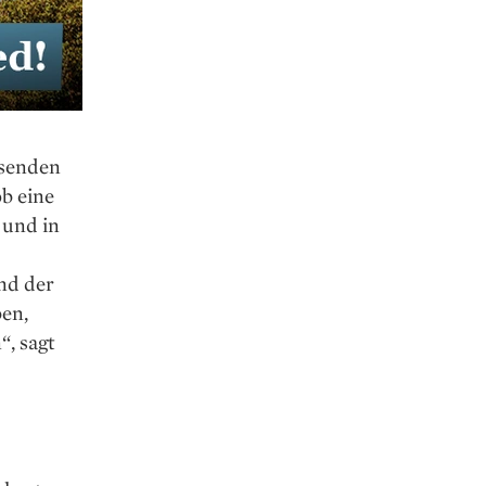
­senden
b eine
 und in
nd der
en,
, sagt