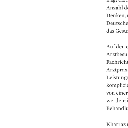
Anzahl de
Denken, n
Deutsche
das Gesu
Auf den 
Arztbesu
Fachrich
Arztprax
Leistunge
komplizie
von eine
werden; i
Behandlu
Kharraz 