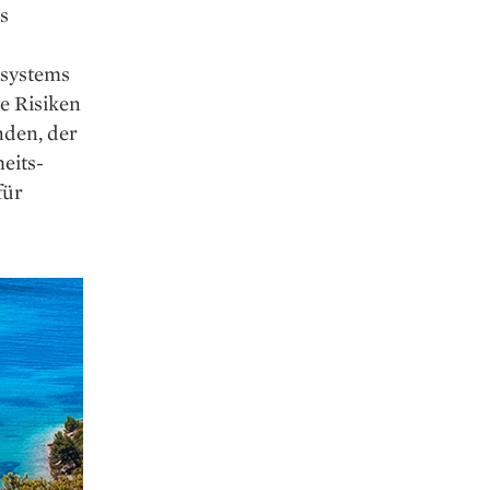
s
lsystems
le Risiken
nden, der
eits­
für