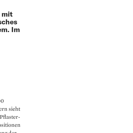
 mit
sches
em. Im
00
rn sieht
Pflaster­
si­tionen
ung der