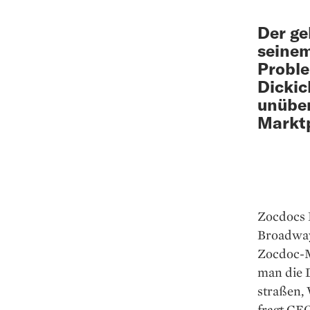
Der ge
seinem
Probl
Dickic
unüber
Marktp
Zocdocs 
Broadway
Zocdoc-M
man die 
straßen,
fragt CE