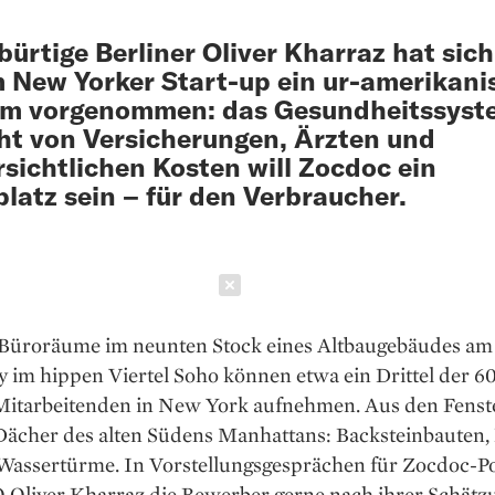
bürtige Berliner Oliver Kharraz hat sich
 New Yorker Start-up ein ur-amerikani
em vorgenommen: das Gesundheitssyst
ht von Versicherungen, Ärzten und
sichtlichen Kosten will Zocdoc ein
latz sein – für den Verbraucher.
Schließen
Büroräume im neunten Stock eines Altbaugebäudes am
 im hippen Viertel Soho können etwa ein Drittel der 6
itarbeitenden in New York aufnehmen. Aus den Fenste
Dächer des alten Südens Manhattans: Backsteinbauten, 
 Wassertürme. In Vorstellungsgesprächen für Zocdoc-Po
O Oliver Kharraz die Bewerber gerne nach ihrer Schätz