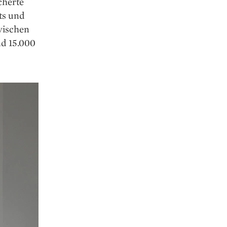
cherte
ts und
zwischen
nd 15.000