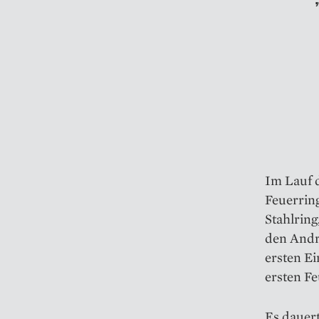
Im Lauf d
Feuerring
Stahlring
den Andr
ersten E
ersten Fe
Es dauert