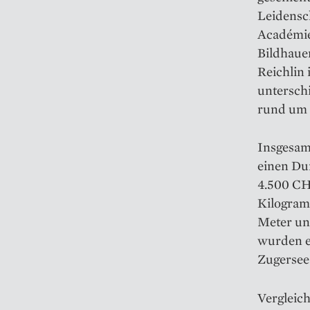
Leidensc
Académie
Bildhauer
Reichlin 
untersch
rund um 
Insgesamt
einen Du
4.500 CH
Kilogram
Meter un
wurden es
Zugersee 
Vergleich