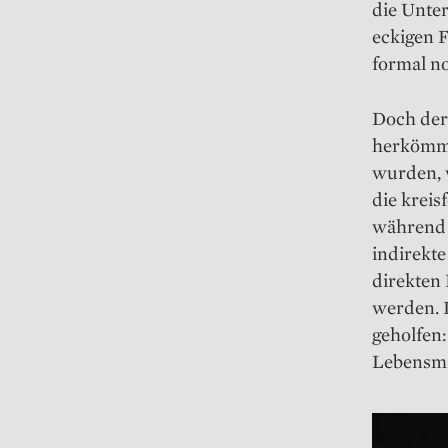
die Unter
eckigen F
formal no
Doch der
herkömml
wurden, w
die kreis
während d
indirekt
direkten
werden. 
geholfen
Lebensmit