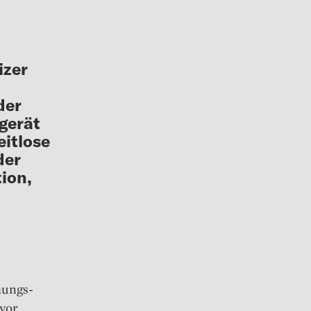
izer
der
lgerät
eitlose
der
tion,
hungs­
 vor