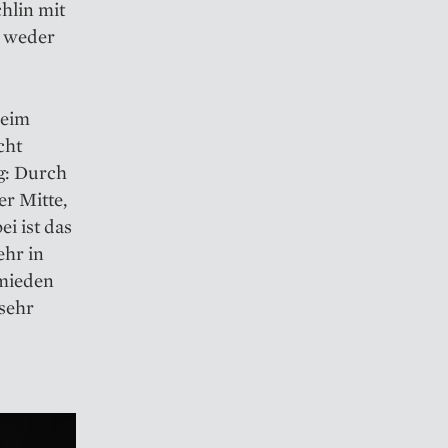
hlin mit
n weder
beim
cht
g: Durch
er Mitte,
i ist das
ehr in
rmieden
 sehr