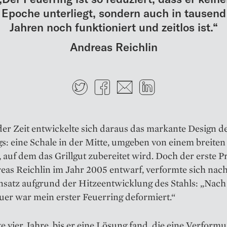
Epoche unterliegt, sondern auch in tausend
Jahren noch funktioniert und zeitlos ist.“
Andreas Reichlin
Twitter
Facebook
E-mail
LinkedIn
er Zeit entwickelte sich daraus das markante Design d
s: eine Schale in der Mitte, umgeben von einem breiten
, auf dem das Grillgut zubereitet wird. Doch der erste P
eas Reichlin im Jahr 2005 entwarf, verformte sich nac
insatz aufgrund der Hitzeentwicklung des Stahls: „Nac
uer war mein erster Feuerring deformiert.“
e vier Jahre, bis er eine Lösung fand, die eine Ver­form