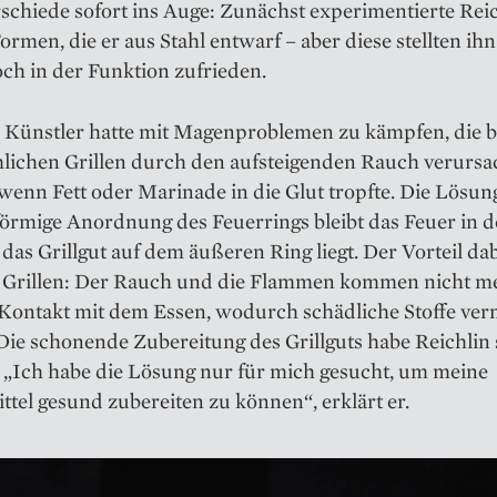
schiede sofort ins Auge: Zunächst experimentierte Reic
ormen, die er aus Stahl entwarf – aber diese stellten ih
ch in der Funktion zufrieden.
 Künstler hatte mit Magenproblemen zu kämpfen, die 
ichen Grillen durch den aufsteigenden Rauch verursa
enn Fett oder Marinade in die Glut tropfte. Die Lösun
förmige Anordnung des Feuerrings bleibt das Feuer in d
as Grillgut auf dem äußeren Ring liegt. Der Vorteil dabe
e Grillen: Der Rauch und die Flammen kommen nicht m
 Kontakt mit dem Essen, wodurch schädliche Stoffe ve
Die schonende Zubereitung des Grillguts habe Reichlin
: „Ich habe die Lösung nur für mich gesucht, um meine
tel gesund zubereiten zu können“, erklärt er.