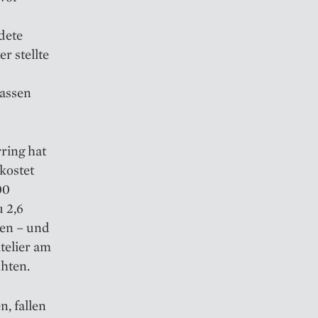
dete
r stellte
rassen
ring hat
kostet
00
 2,6
en – und
telier am
chten.
, fallen