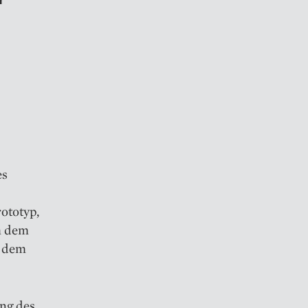
es
rototyp,
h dem
h dem
ung des