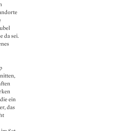
n
andorte
e
ubel
 da sei.
enes
p
nitten,
nften
arken
die ein
er, das
ht
 im Set