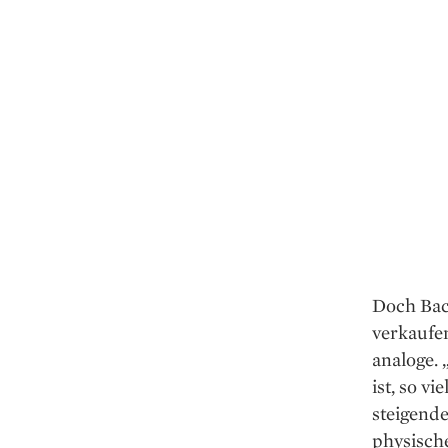
Doch Bac
verkaufen
analoge. 
ist, so v
steigend
physische