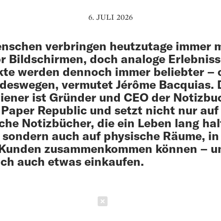
6. JULI 2026
nschen verbringen heutzutage immer 
or Bild­schirmen, doch analoge Erlebnis
te werden dennoch immer beliebter – 
deswegen, ver­mutet Jérôme Bacquias. 
ener ist Gründer und CEO der Notizbu
Paper Republic und setzt nicht nur auf
che Notizbücher, die ein Leben lang ha
, ­sondern auch auf physische Räume, i
­ ­ Kunden zusammenkommen können – u
ich auch etwas ­einkaufen.
Schließen