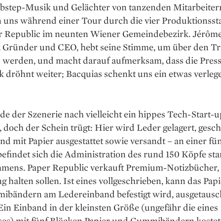
bstep-Musik und Gelächter von tanzenden Mitarbeiter
 uns während einer Tour durch die vier Produktionsst
r Republic im neunten Wiener Gemeindebezirk. Jérôm
, Gründer und CEO, hebt seine Stimme, um über den Tr
 werden, und macht darauf aufmerksam, dass die Presse
 dröhnt weiter; Bacquias schenkt uns ein etwas verleg
 der Szenerie nach vielleicht ein hippes Tech-Start-u
 doch der Schein trügt: Hier wird Leder gelagert, gesch
nd mit Papier ausgestattet sowie versandt – an einer fü
efindet sich die Administration des rund 150 Köpfe st
mens. Paper Republic verkauft Premium-Notizbücher, 
g halten sollen. Ist eines vollgeschrieben, kann das Papi
ibändern am Ledereinband befestigt wird, ausgetausc
in Einband in der kleinsten Größe (ungefähr die eines
ses) mit fünf Blöcken Papier und Gummibändern kostet