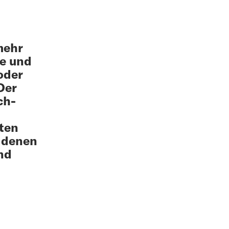
mehr
se und
oder
Der
ch-
lten
n denen
nd