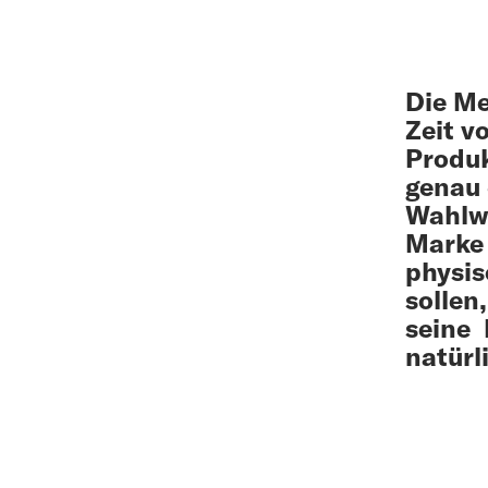
Die Me
Zeit v
Produk
genau 
Wahlwi
Marke 
physis
sollen
seine
natürl