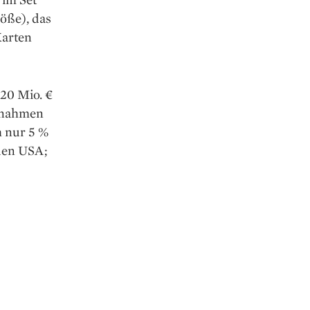
röße), das
Karten
 20 Mio. €
innahmen
 nur 5 %
den USA;