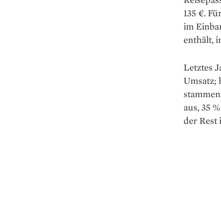
135 €. Fü
im Einban
enthält, 
Letztes J
Umsatz; h
stammen 
aus, 35 
der Rest i