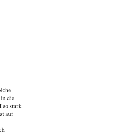
olche
in die
I so stark
st auf
ch