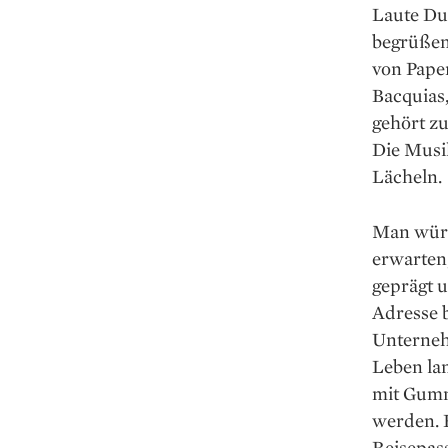
Laute Du
begrüßen
von Pape
Bacquias
gehört zu
Die Musik
Lächeln.
Man würde
erwarten,
geprägt u
Adresse b
Unterneh
Leben lan
mit Gumm
werden. E
Reisepas