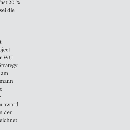
fast 20 %
sei die
t
ject
er WU
trategy
r am
uemann
e
e
ma award
on der
eichnet