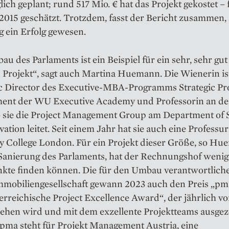
ich geplant; rund 517 Mio. € hat das Projekt gekostet – 
2015 geschätzt. Trotzdem, fasst der Bericht zusammen, 
 ein Erfolg gewesen.
u des Parlaments ist ein Beispiel für ein sehr, sehr gut
 Projekt“, sagt auch Martina Huemann. Die Wienerin is
 Director des Executive-MBA-Programms Strategic Pro
nt der WU Executive Academy und Professorin an d
 sie die Project Management Group am Department of S
vation leitet. Seit einem Jahr hat sie auch eine Professu
ty College London. Für ein Projekt dieser Größe, so H
 Sanierung des Parlaments, hat der Rechnungshof wenig
nkte finden können. Die für den Umbau verantwortlich
mobiliengesellschaft gewann 2023 auch den Preis „p
erreichische Project Excellence Award“, der jährlich v
iehen wird und mit dem exzellente Projektteams ausgez
pma steht für Projekt Management Austria, eine