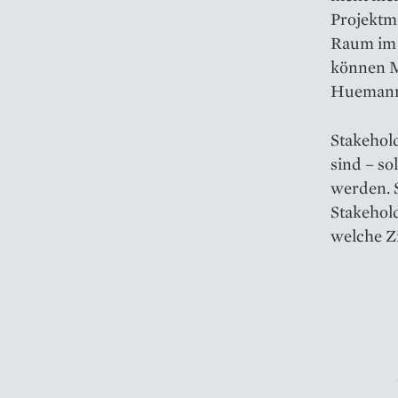
Projektm
Raum im 
können M
Huemann.
Stakehol
sind – s
werden. 
Stakehol
welche Zi