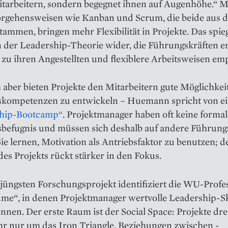
itarbeitern, sondern begegnet ihnen auf Augenhöhe.“ 
orgehensweisen wie Kanban und Scrum, die beide aus 
tammen, bringen mehr Flexibilität in Projekte. Das spieg
n der Leadership-Theorie wider, die Führungskräften e
zu ihren Angestellten und flexiblere Arbeitsweisen emp
 aber bieten Pro­jekte den Mitarbeitern gute Möglichkei
kompetenzen zu ­entwickeln – Huemann spricht von e
hip-Bootcamp“
. Projektmanager haben oft keine formal
befugnis und müssen sich deshalb auf andere ­Führun
Sie lernen, Motivation als Antriebsfaktor zu benutzen; de
es Projekts rückt stärker in den Fokus.
jüngsten Forschungsprojekt identifiziert die WU-Profe
ume“, in denen Projektmanager wertvolle Leadership-Sk
nnen. Der erste Raum ist der Social Space: Projekte dr
r nur um das Iron Triangle, Beziehungen ­zwischen ­