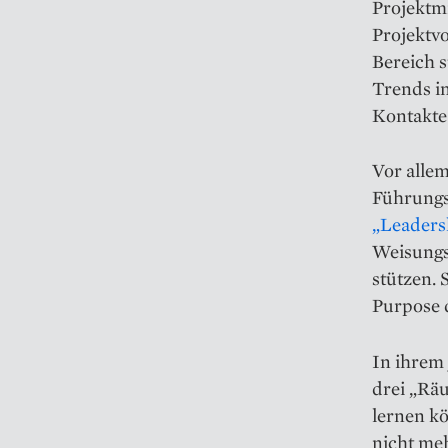
Projektm
Projektv
Bereich s
Trends i
Kontakte 
Vor allem
Führungs
„Leaders
Weisungs
stützen. 
Purpose d
In ihrem 
drei „Rä
lernen kö
nicht meh