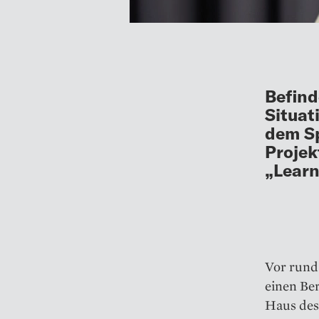
Befind
Situat
dem Sp
Projek
„Learn
Vor rund
einen Be
Haus des 