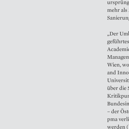
ursprüngl
mehr als 
Sanierung
„Der Umba
geführtes
Academic
Manageme
Wien, wo
and Inno­
Universi
über die
Kritikpu
Bundesim
– der Öst
pma verl
werden (