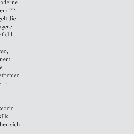
Moderne
dem IT-
elt die
ngere
fiehlt.
ten,
inem
e
gsformen
r ­
ssorin
ills
ehen sich