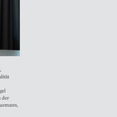
,
lität
gel
n der
 Huemann,