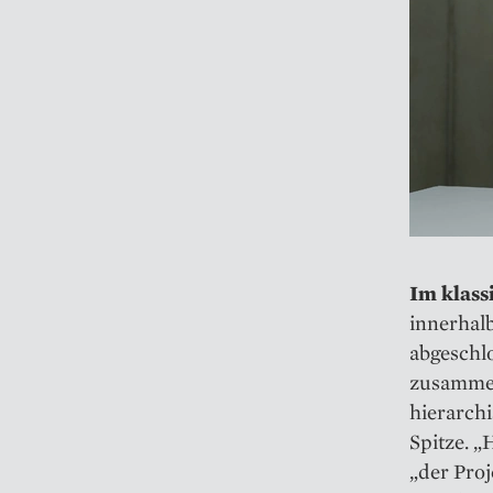
Im klass
innerhal
abgeschlo
zusammen
hierarchi
Spitze. „
„der Pro