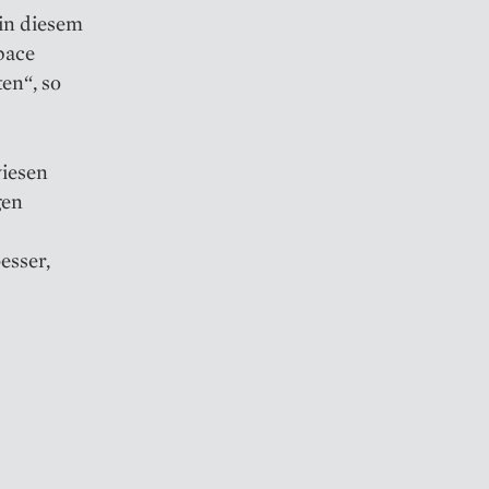
in diesem
pace
en“, so
wiesen
gen
esser,
m