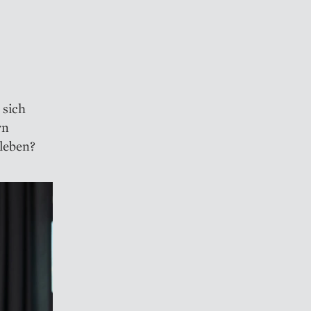
 sich
rn
tleben?