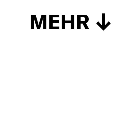
MEHR
Schließen
UP TO DATE
MIT DEM FORBES-NEWSLETTER BEKOMMEN SIE
REGELMÄSSIG DIE SPANNENDSTEN ARTIKEL SOWIE