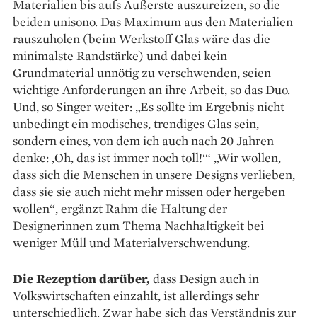
Materialien bis aufs Äußerste auszureizen, so die
beiden unisono. Das Maximum aus den Materialien
rauszuholen (beim Werkstoff Glas wäre das die
minimalste Randstärke) und dabei kein
Grundmaterial unnötig zu verschwenden, seien
wichtige Anforderungen an ihre ­Arbeit, so das Duo.
Und, so Singer weiter: „Es sollte im Ergebnis nicht
unbedingt ein modisches, trendiges Glas sein,
sondern eines, von dem ich auch nach 20 Jahren
denke: ‚Oh, das ist immer noch toll!‘“ „Wir wollen,
dass sich die Menschen in unsere Designs verlieben,
dass sie sie auch nicht mehr missen oder her­geben
wollen“, ergänzt Rahm die Haltung der
Designerinnen zum Thema Nachhaltigkeit bei
weniger Müll und Materialverschwendung.
Die Rezeption darüber,
dass ­Design auch in
Volkswirtschaften einzahlt, ist allerdings sehr
unterschiedlich. Zwar habe sich das Verständnis zur