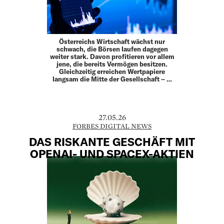
Österreichs Wirtschaft wächst nur
schwach, die Börsen laufen dagegen
weiter stark. Davon profitieren vor allem
jene, die bereits Vermögen besitzen.
Gleichzeitig erreichen Wertpapiere
langsam die Mitte der Gesellschaft – …
27.05.26
FORBES DIGITAL NEWS
DAS RISKANTE GESCHÄFT MIT
OPENAI- UND SPACEX-AKTIEN