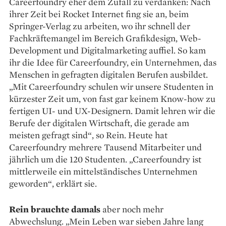
Careerfoundry eher dem Zufall zu verdanken: Nach
ihrer Zeit bei Rocket Internet fing sie an, beim
Springer-Verlag zu arbeiten, wo ihr schnell der
Fachkräftemangel im Bereich Grafik­design, Web-
Development und Digital­marketing auffiel. So kam
ihr die Idee für Careerfoundry, ein Unternehmen, das
Menschen in gefragten digitalen Berufen aus­bildet.
„Mit Careerfoundry schulen wir unsere Studenten in
kürzester Zeit um, von fast gar keinem Know-how zu
fertigen UI- und UX-Designern. Damit lehren wir die
Berufe der digitalen Wirtschaft, die gerade am
meisten gefragt sind“, so Rein. Heute hat
Careerfoundry mehrere Tausend Mitarbeiter und
jährlich um die 120 Studenten. „Career­foundry ist
mittlerweile ein mittelständisches Unternehmen
geworden“, erklärt sie.
Rein brauchte damals
aber noch mehr
Abwechslung. „Mein Leben war sieben Jahre lang