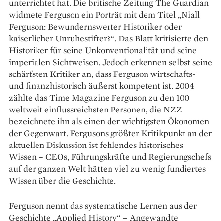
unterrichtet hat. Die britische Zeitung The Guardian
widmete Ferguson ein Porträt mit dem Titel „Niall
Ferguson: Bewundernswerter Historiker oder
kaiserlicher Unruhestifter?“. Das Blatt kritisierte den
Historiker für seine Unkonventio­nalität und seine
imperialen Sichtweisen. Jedoch erkennen selbst seine
schärfsten Kritiker an, dass Ferguson wirtschafts-
und finanzhistorisch äußerst kompetent ist. 2004
zählte das Time Magazine Ferguson zu den 100
weltweit einflussreichsten Per­sonen, die NZZ
bezeichnete ihn als einen der wichtigsten Öko­nomen
der Gegenwart. Fergusons größter Kritikpunkt an der
aktuellen Dis­kussion ist fehlendes historisches
Wissen – CEOs, Führungskräfte und Regierungschefs
auf der ganzen Welt hätten viel zu wenig fundiertes
Wissen über die Geschichte.
Ferguson nennt das systema­tische Lernen aus der
Geschichte „Applied History“ – Angewandte