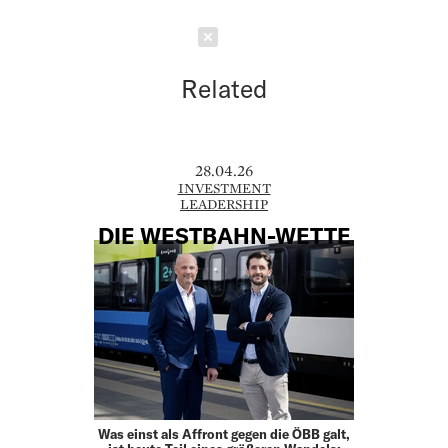
Schließen
Related
28.04.26
INVESTMENT
LEADERSHIP
DIE WESTBAHN-WETTE
Was einst als Affront gegen die ÖBB galt,