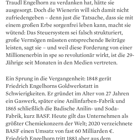
Traudl Engelhorn zu verdanken hat, hätte sie
ausgesorgt. Doch die Wienerin will sich damit nicht
zufriedengeben – denn just die Tatsache, dass sie mit
einem großen Erbe sorgenfrei leben kann, macht sie
wütend: Das Steuersystem sei falsch strukturiert,
große Vermögen müssten entsprechende Beiträge
leisten, sagt sie – und weil diese Forderung von einer
Millionenerbin in spe so revolutionär wirkt, ist die 29-
Jährige seit Monaten in den Medien vertreten.
Ein Sprung in die Vergangenheit: 1848 gerät
Friedrich Engelhorns Goldwerkstatt in
Schwierigkeiten. Er gründet im Alter von 27 Jahren
ein Gaswerk, später eine Anilinfarben-Fabrik und
1865 schließlich die Badische Anilin- und Soda-
Fabrik, kurz BASF. Heute gilt das Unternehmen als
größter Chemiekonzern der Welt; 2020 verzeichnete
BASF einen Umsatz von fast 60 Milliarden €.
Friedrich Engelhorn tritt 1883 aber aus dem