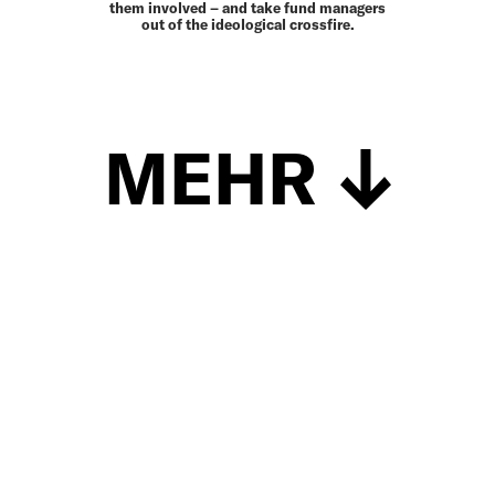
them involved – and take fund managers
out of the ideological crossfire.
MEHR
Schließen
UP TO DATE