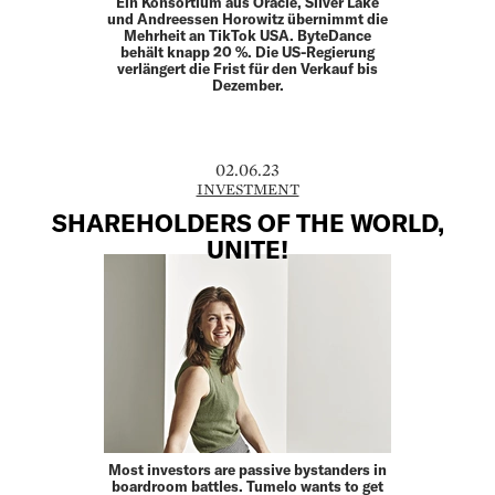
Ein Konsortium aus Oracle, Silver Lake
und Andreessen Horowitz übernimmt die
Mehrheit an TikTok USA. ByteDance
behält knapp 20 %. Die US-Regierung
verlängert die Frist für den Verkauf bis
Dezember.
02.06.23
INVESTMENT
SHAREHOLDERS OF THE WORLD,
UNITE!
Most investors are passive bystanders in
boardroom battles. Tumelo wants to get