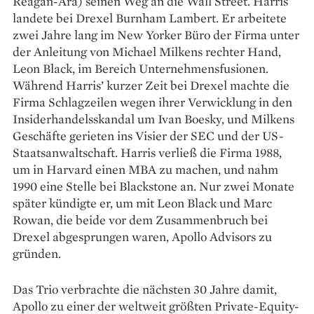
Reagan-Ära) seinen Weg an die Wall Street. Harris
landete bei Drexel Burnham Lambert. Er arbeitete
zwei Jahre lang im New Yorker Büro der Firma unter
der Anleitung von Michael Milkens rechter Hand,
Leon Black, im Bereich Unternehmensfusionen.
Während Harris’ kurzer Zeit bei Drexel machte die
Firma Schlagzeilen wegen ihrer Verwicklung in den
Insiderhandelsskandal um Ivan Boesky, und Milkens
Geschäfte gerieten ins Visier der SEC und der US-
Staatsanwaltschaft. Harris verließ die Firma 1988,
um in Harvard ­einen MBA zu machen, und nahm
1990 eine Stelle bei Blackstone an. Nur zwei Monate
später kündigte er, um mit Leon Black und Marc
Rowan, die beide vor dem Zusammenbruch bei
Drexel abgesprungen waren, Apollo Advisors zu
gründen.
Das Trio verbrachte die nächsten 30 Jahre damit,
Apollo zu einer der weltweit ­größten ­Private-Equity-