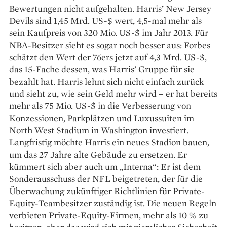
Bewertungen nicht ­aufgehalten. Harris’ New Jersey
Devils sind 1,45 Mrd. US-$ wert, 4,5-mal mehr als
sein Kaufpreis von 320 Mio. US-$ im Jahr 2013. Für
NBA-Besitzer sieht es sogar noch besser aus: Forbes
schätzt den Wert der 76ers jetzt auf 4,3 Mrd. US-$,
das 15-Fache dessen, was Harris’ Gruppe für sie
bezahlt hat. Harris lehnt sich nicht einfach zurück
und sieht zu, wie sein Geld mehr wird – er hat bereits
mehr als 75 Mio. US-$ in die Verbesserung von
Konzessionen, Parkplätzen und Luxussuiten im
North West Stadium in Washington investiert.
Langfristig möchte Harris ein neues Stadion bauen,
um das 27 Jahre alte Gebäude zu ersetzen. Er
kümmert sich aber auch um „Interna“: Er ist dem
Sonderausschuss der NFL beigetreten, der für die
Überwachung zukünftiger Richtlinien für Private-
Equity-Teambesitzer zuständig ist. Die neuen Regeln
verbieten Private-Equity-Firmen, mehr als 10 % zu