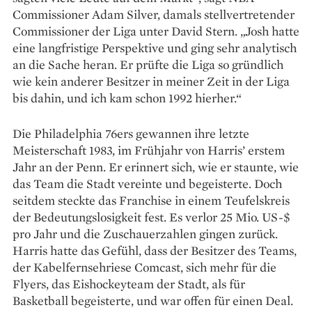
Commissioner Adam Silver, damals stellvertretender
Commissioner der Liga unter David Stern. „Josh hatte
eine langfristige Perspektive und ging sehr analytisch
an die Sache heran. Er prüfte die Liga so gründlich
wie kein anderer Besitzer in meiner Zeit in der Liga
bis dahin, und ich kam schon 1992 hierher.“
Die Philadelphia 76ers gewannen ihre letzte
Meisterschaft 1983, im Frühjahr von Harris’ ­erstem
Jahr an der Penn. Er erinnert sich, wie er staunte, wie
das Team die Stadt vereinte und begeisterte. Doch
seitdem steckte das Franchise in einem Teufelskreis
der Bedeutungslosigkeit fest. Es verlor 25 Mio. US-$
pro Jahr und die Zuschauer­zahlen gingen zurück.
Harris hatte das Gefühl, dass der Besitzer des Teams,
der Kabelfernsehriese Comcast, sich mehr für die
Flyers, das Eishockeyteam der Stadt, als für
Basketball begeisterte, und war offen für einen Deal.