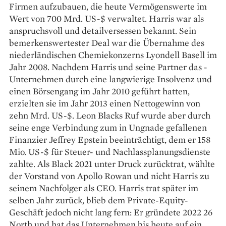
Firmen aufzubauen, die heute Vermögenswerte im
Wert von 700 Mrd. US-$ verwaltet. Harris war als
anspruchsvoll und ­detailversessen bekannt. Sein
bemerkens­wertester Deal war die Übernahme des
niederländischen Chemiekonzerns Lyondell Basell im
Jahr 2008. Nachdem Harris und seine Partner das ­
Unternehmen durch eine langwierige Insolvenz und
­einen Börsengang im Jahr 2010 geführt hatten,
erzielten sie im Jahr 2013 einen Nettogewinn von
zehn Mrd. US-$. Leon Blacks Ruf wurde aber durch
seine enge Verbindung zum in Ungnade gefallenen
Finanzier Jeffrey Epstein beeinträchtigt, dem er 158
Mio. US-$ für Steuer- und Nachlass­planungsdienste
zahlte. Als Black 2021 unter Druck zurücktrat, wählte
der Vorstand von Apollo Rowan und nicht Harris zu
seinem Nachfolger als CEO. Harris trat später im
selben Jahr zurück, blieb dem Private-Equity-
Geschäft jedoch nicht lang fern: Er gründete 2022 26
North und hat das Unternehmen bis heute auf ein