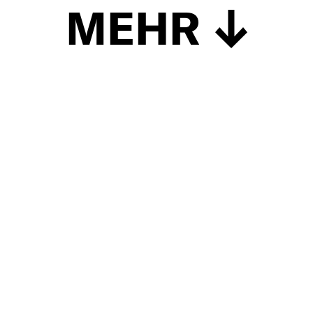
MEHR
Schließen
UP TO DATE
MIT DEM FORBES-NEWSLETTER BEKOMMEN SIE
REGELMÄSSIG DIE SPANNENDSTEN ARTIKEL SOWIE
EVENTANKÜNDIGUNGEN DIREKT IN IHR E-MAIL-POSTFACH
GELIEFERT.