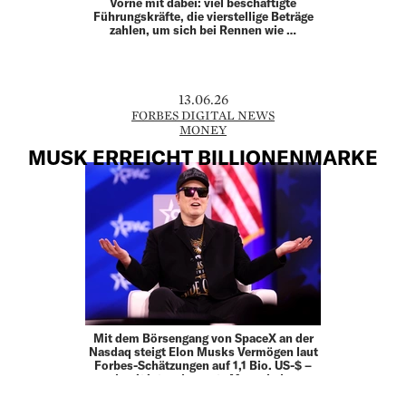
Vorne mit dabei: viel beschäftigte
Führungskräfte, die vierstellige Beträge
zahlen, um sich bei Rennen wie …
13.06.26
FORBES DIGITAL NEWS
MONEY
MUSK ERREICHT BILLIONENMARKE
Mit dem Börsengang von SpaceX an der
Nasdaq steigt Elon Musks Vermögen laut
Forbes-Schätzungen auf 1,1 Bio. US-$ –
damit ist er der erste Mensch der
Geschichte, der die Billionenmarke