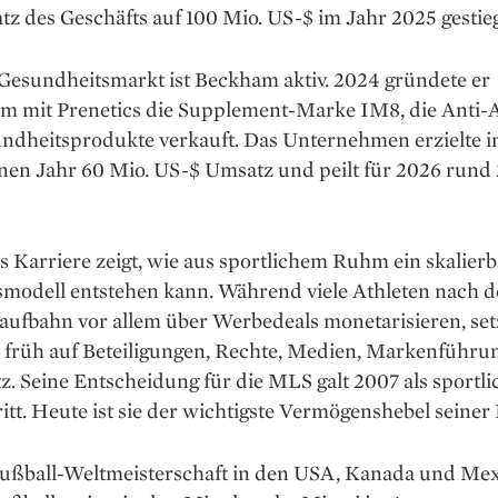
z des Geschäfts auf 100 Mio. US-$ im Jahr 2025 gestie
Gesundheitsmarkt ist Beckham aktiv. 2024 gründete er
m mit Prenetics die Supplement-Marke IM8, die Anti-
ndheitsprodukte verkauft. Das Unternehmen erzielte 
nen Jahr 60 Mio. US-$ Umsatz und peilt für 2026 rund
Karriere zeigt, wie aus sportlichem Ruhm ein skalierb
smodell entstehen kann. Während viele Athleten nach d
aufbahn vor allem über Werbedeals monetarisieren, set
früh auf Beteiligungen, Rechte, Medien, Markenführu
z. Seine Entscheidung für die MLS galt 2007 als sportli
tt. Heute ist sie der wichtigste Vermögenshebel seiner 
Fußball-Weltmeisterschaft in den USA, Kanada und Mex