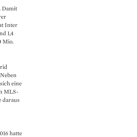
. Damit
rer
t Inter
nd 1,4
0 Mio.
rid
. Neben
sich eine
ein MLS-
e daraus
016 hatte