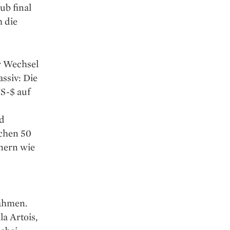
ub final
m die
r Wechsel
ssiv: Die
US-$ auf
nd
schen 50
nern wie
nahmen.
a Artois,