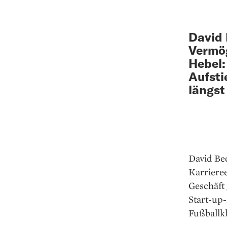
David 
Vermög
Hebel:
Aufsti
längst
David Bec
Karrieree
Geschäft
Start-up-
Fußballk