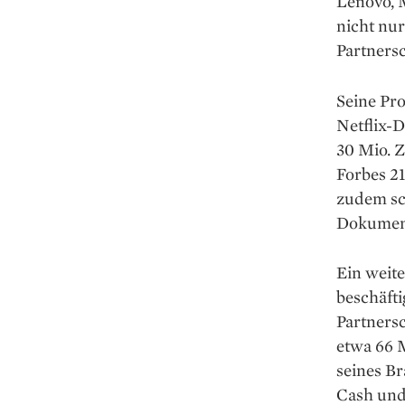
Lenovo, 
nicht nur
Partners
Seine Pro
Netflix-D
30 Mio. 
Forbes 21
zudem sch
Dokument
Ein weit
beschäft
Partnersc
etwa 66 
seines B
Cash und 