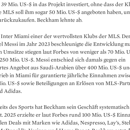
s 39 Mio. US-$ in das Projekt investiert, ohne dass der Kl
ie MLS soll ihm sogar 50 Mio. US-$ angeboten haben, u
urückzukaufen. Beckham lehnte ab.
 Inter Miami einer der wertvollsten Klubs der MLS. De
l Messi im Jahr 2023 beschleunigte die Entwicklung ma
n Umsätze stiegen laut Forbes von weniger als 70 Mio. 
250 Mio. US-$. Messi entschied sich damals gegen ein
ertes Angebot aus Saudi-Arabien über 400 Mio. US-$ u
rieb in Miami für garantierte jährliche Einnahmen zwi
io. US-$ sowie Beteiligungen an Erlösen von MLS-Part
d Adidas.
its des Sports hat Beckham sein Geschäft systematisch
. 2025 erzielte er laut Forbes rund 100 Mio. US-$ Ein
en Deals mit Marken wie Adidas, Nespresso, Lay’s, Stell