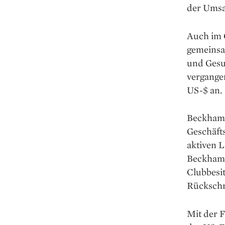
der Umsat
Auch im 
gemeinsa
und Gesu
vergange
US-$ an.
Beckhams 
Geschäft
aktiven L
Beckham 
Clubbesit
Rückschri
Mit der 