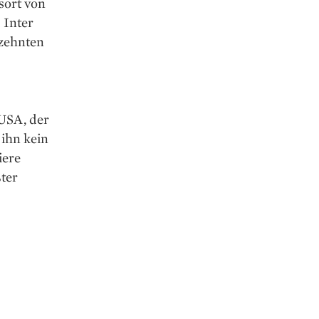
sort von
 Inter
rzehnten
 USA, der
 ihn kein
iere
ter