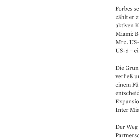
Forbes s
zählt er 
aktiven K
Miami: Be
Mrd. US-$
US-$ – ei
Die Grund
verließ 
einem Fün
entscheid
Expansio
Inter Mi
Der Weg 
Partnersc