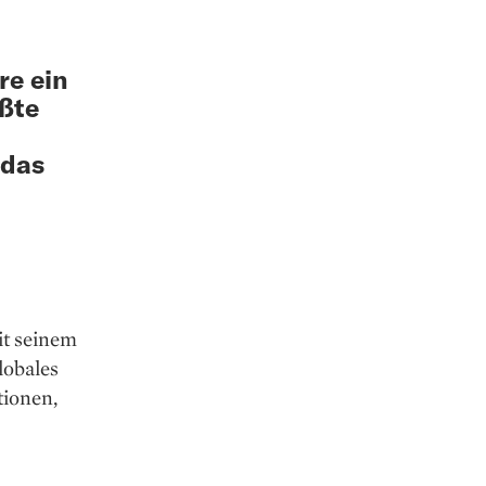
re ein
ßte
 das
it seinem
lobales
ionen,