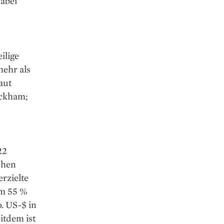
abei
ilige
mehr als
aut
eckham;
22
chen
rzielte
am 55 %
. US-$ in
itdem ist