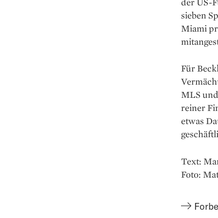
der US-Fu
sieben S
Miami pro
mitanges
Für Beck
Vermächt
MLS und 
reiner Fi
etwas Da
geschäftl
Text: Ma
Foto: Ma
Forbe