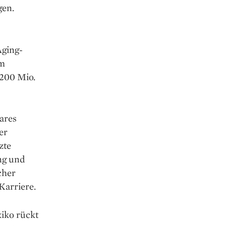
gen.
Aging-
im
 200 Mio.
ares
er
zte
ng und
cher
Karriere.
iko rückt