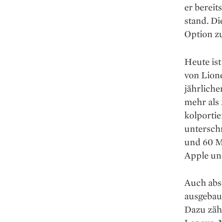
er bereit
stand. D
Option z
Heute ist
von Lione
jährliche
mehr als 
kolporti
untersch
und 60 M
Apple un
Auch abse
ausgebaut
Dazu zähl