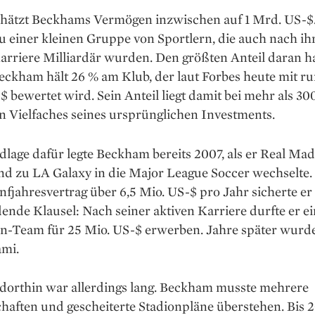
chätzt Beckhams Vermögen inzwischen auf 1 Mrd. US-$
zu einer kleinen Gruppe von Sportlern, die auch nach ih
arriere Milliardär wurden. Den größten Anteil daran ha
ckham hält 26 % am Klub, der laut Forbes heute mit ru
 bewertet wird. Sein Anteil liegt damit bei mehr als 30
n Vielfaches seines ursprünglichen Investments.
lage dafür legte Beckham bereits 2007, als er Real Mad
und zu LA Galaxy in die Major League Soccer wechselte
fjahresvertrag über 6,5 Mio. US-$ pro Jahr sicherte er 
ende Klausel: Nach seiner aktiven Karriere durfte er 
n-Team für 25 Mio. US-$ erwerben. Jahre später wurd
ami.
dorthin war allerdings lang. Beckham musste mehrere
haften und gescheiterte Stadionpläne überstehen. Bis 2