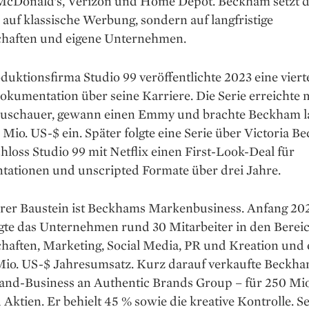
McDonald’s, Verizon und Home Depot. Beckham setzt d
 auf klassische Werbung, sondern auf langfristige
chaften und eigene Unternehmen.
duktionsfirma Studio 99 veröffentlichte 2023 eine vierte
okumentation über seine Karriere. Die Serie erreichte 
Zuschauer, gewann einen Emmy und brachte Beckham l
 Mio. US-$ ein. Später folgte eine Serie über Victoria B
loss Studio 99 mit Netflix einen First-Look-Deal für
ationen und unscripted Formate über drei Jahre.
erer Baustein ist Beckhams Markenbusiness. Anfang 20
igte das Unternehmen rund 30 Mitarbeiter in den Berei
haften, Marketing, Social Media, PR und Kreation und e
Mio. US-$ Jahresumsatz. Kurz darauf verkaufte Beckh
rand-Business an Authentic Brands Group – für 250 Mio
Aktien. Er behielt 45 % sowie die kreative Kontrolle. Se