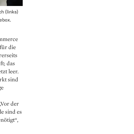
h (links)
ebox.
ommerce
für die
erseits
ft; das
tzt leer.
rkt sind
ge
„Vor der
e sind es
nötigt“,