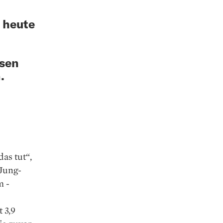
, heute
esen
.
as tut“,
-Jung­
m ­
 3,9