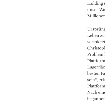
Holding s
unser Wac
Millione
Ursprüngl
Leben zu 
vermiete
Christoph
Problem 
Plattfor
Lagerfläc
besten Fa
sein“, er
Plattform
Nach eine
begannen