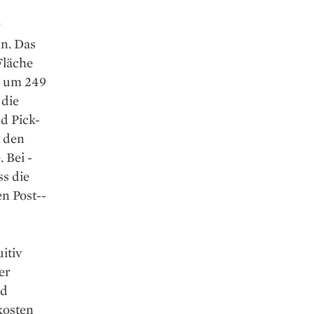
r
ün. Das
Fläche
n um 249
 die
nd Pick-
t den
. Bei ­
s die
n Post-­
itiv
er
nd
kosten