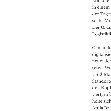
Millionen
in ­einem
der ­Tage
sechs Mo
Der Grun
Logistikf
Genau dav
digitalis
neue; der
(etwa Wel
US-$ Mark
Standorte
den Kopf 
viert­grö
holte sic
Attila Ba