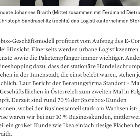
ndete Johannes Braith (Mitte) zusammen mit Ferdinand Dietric
Christoph Sandraschitz (rechts) das Logistikunternehmen Stor
ebox-Geschäfts­modell profitiert vom Aufstieg des E-C
lei Hinsicht. Einer­seits werden urbane Logistik­zentren 
enste sowie die Paket­empfänger immer wichtiger. Ander
ine­shopping dazu, dass der stationäre Handel schrump
ächen in der Innenstadt, die einst belebt waren, stehen je
chlich: Laut Bericht der Beratungs­firma Standort + Ma
Geschäftsflächen in Österreich zum zweiten Mal in Fol
pft. Derzeit sind rund 70 % der Storebox-Kunden
sonen, wobei der Businessanteil stark am Wachsen ist: 
se waren wir bei nur 10 % Businesskunden, mittler­weil
il ein großer Kunde wie Ikea einfach riesige ­Flächen be
aith.