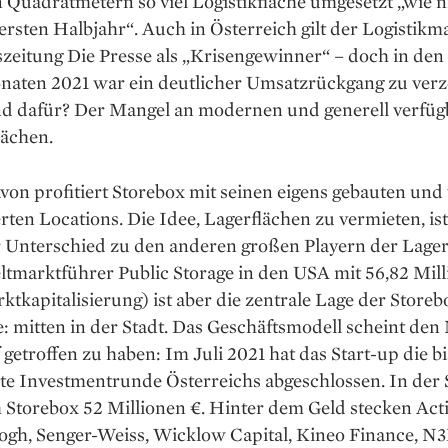
 Quadrat­metern so viel Logistik­fläche umgesetzt „wie n
 ersten Halbjahr“. Auch in Österreich gilt der Logistikma
szeitung Die Presse als „Krisen­gewinner“ – doch in den
naten 2021 war ein deutlicher Umsatzrückgang zu verz
d dafür? Der Mangel an ­modernen und generell verfü
lächen.
on profitiert ­Storebox mit seinen eigens gebauten und 
ierten Locations. Die Idee, Lagerflächen zu vermieten, is
 Unterschied zu den ­anderen großen Playern der Lager
tmarktführer ­Public Storage in den USA mit 56,82 Mil
tkapitalisierung) ist aber die zentrale Lage der ­Storeb
: ­mitten in der Stadt. Das Geschäftsmodell scheint den 
getroffen zu haben: Im Juli 2021 hat das Start-up die bis
ßte Investment­­­runde Österreichs abgeschlossen. In der ­
h Storebox 52 Millionen €. Hinter dem Geld stecken Ac
logh, Senger-Weiss, Wicklow Capital, ­Kineo Finance, N