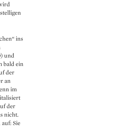
wird
telligen
ächen“ ins
m
O) und
h bald ein
uf der
er an
denn im
talisiert
auf der
s nicht.
 auf: Sie