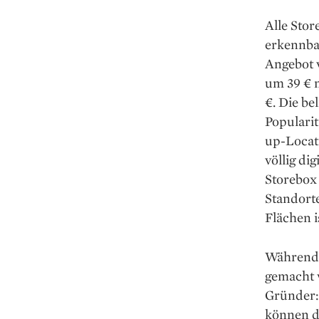
Alle Stor
erkennba
Angebot v
um 39 € 
€. Die be
Popularit
up-­Locat
völlig ­di
Storebox
Standorte
Flächen is
Während d
gemacht w
Gründer:
können da