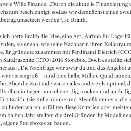
owie Wille Finance. „Durch die aktuelle Finan­zierung 
hstum beschleunigt, sodass wir demnächst einen zwei­s
nbetrag umsetzen werden“, so Braith.
ich hatte Braith die Idee, eine Art „Airbnb für Lager­fl
rufen, als er sah, wie seine Nachbarin ihren Kellerrau
te. Er gründete ­zusammen mit Ferdinand Dietrich (CC
 Sandraschitz (CTO) 2016 Storebox. Doch es stellte sic
he­raus: „Die Nachfrage war zwar da und das Angebot a
m war riesengroß – rund eine halbe Million Quadratmet
he. Aber die Zustände waren alles andere als optimal, 
ll sollte ein Lagerraum ebenerdig, trocken und auch digi
klärt Braith. Die Kellerräume und ­Abstellkammern, die 
 zu finden waren, erfüllten diese Kriterien aber meisten
m halben Jahr stellten die drei Gründer ihr ­Modell neu
, eigene Storeboxes zu bauen.