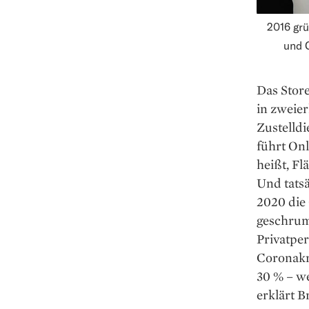
2016 grü
und 
Das Stor
in zweier
Zustelldi
führt Onl
heißt, Fl
Und tatsä
2020 die 
geschrum
Privatper
Coronakri
30 % – we
erklärt Br