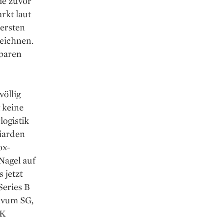
ie zuvor
rkt laut
 ersten
eichnen.
gbaren
völlig
t keine
logistik
liarden
ox-
Nagel auf
 jetzt
Series B
tivum SG,
3K