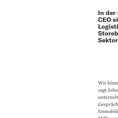
In der
CEO ei
Logist
Storeb
Sektor
Wir könne
sagt Joha
unternehm
Gespräch.
Immobilie