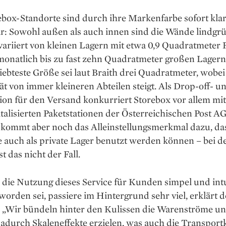
ebox-­Standorte sind durch ihre Markenfarbe sofort kla
r: Sowohl außen als auch ­innen sind die Wände lindgr
ariiert von kleinen Lagern mit etwa 0,9 Quadrat­meter ­
monatlich bis zu fast zehn Quadratmeter großen Lager
liebteste Größe sei laut Braith drei Quadratmeter, wobei
ät von immer kleineren ­Abteilen steigt. Als Drop-off- u
ion für den Versand konkurriert Storebox vor allem mi
gitalisierten Paketstationen der ­Österreichischen Post AG
 kommt aber noch das Alleinstellungsmerkmal dazu, das
 auch als private Lager benutzt werden können – bei de
t das nicht der Fall.
ie Nutzung ­dieses Service für Kunden simpel und in­tu
orden sei, ­passiere im Hintergrund sehr viel, erklärt d
 „Wir bündeln ­hinter den Kulissen die Warenströme u
durch Skalen­effekte ­er­zielen, was auch die Transport­