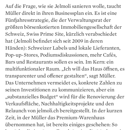
Auf die Frage, wie sie Jelmoli sanieren wolle, taucht
Müller direkt in ihren Businessplan ein. Es ist eine
Fünfjahresstrategie, die der Verwaltungsrat der
größten börsen­kotierten Immobiliengesellschaft der
Schweiz, Swiss Prime Site, kürzlich verabschiedet
hat (Jelmoli befindet sich seit 2009 in deren
Händen): Schweizer Labels und lokale Liefe­ranten,
Pop-up-Stores, Podiums­diskussionen, mehr Cafés,
Bars und Restaurants sollen es sein. Im Kern: ein
multifunktionaler Raum. „Ich will das Haus öffnen, es
transparenter und offener gestalten“, sagt Müller.
Das Unternehmen vermeidet es, konkrete Zahlen zu
seinen Investitionen zu kommunizieren, aber ein
„substan­zielles Budget“ wird für die Renovierung der
Verkaufsfläche, Nachhaltigkeitsprojekte und den
Relaunch von jelmoli.ch bereitgestellt. In der kurzen
Zeit, in der Müller das Premium-Warenhaus
übernommen hat, ist bereits einiges geschehen: So