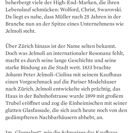
beherbergt viele der High-End-­Marken, die ihren
Lebenslauf schmücken: Wolford, Christ, Swarovski.
Da liegt es nahe, dass Müller nach 25 Jahren in der
Branche nun an der Spitze eines Unter­nehmens wie
Jelmoli steht.
Über Zürich hinaus ist der Name selten bekannt.
Doch was Jelmoli an internationaler Resonanz fehlt,
macht es durch seine lange Geschichte und seine
starke Bindung an die Stadt wett. 1833 brachte
Johann Peter Jelmoli-Ciolina mit seinem Kaufhaus
einen Vor­geschmack auf die Pariser Modehäuser
nach Zürich. Jelmoli ent­wickelte sich prächtig, das
Haus in der Bahnhofstrasse wurde 1899 mit großem
Trubel eröffnet und zog die Einheimischen mit seiner
glatten Glas­fassade, die sich auch heute noch von den
gedämpf­teren Nachbarhäusern abhebt, an.
Im „Glaspalast“, wie die Schweizer das Kaufhaus