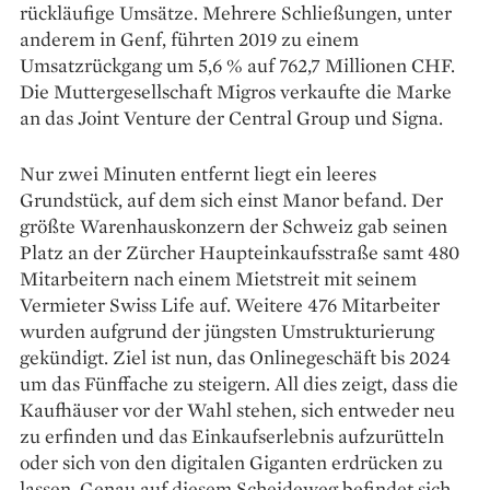
rückläufige Umsätze. Mehrere Schließungen, unter
anderem in Genf, führten 2019 zu einem
Umsatzrückgang um 5,6 % auf 762,7 Millionen CHF.
Die Muttergesellschaft Migros verkaufte die Marke
an das Joint Venture der Central Group und Signa.
Nur zwei Minuten entfernt liegt ein leeres
Grundstück, auf dem sich einst Manor befand. Der
größte Warenhauskonzern der Schweiz gab seinen
Platz an der Zürcher Haupt­einkaufsstraße samt 480
Mitarbeitern nach einem Mietstreit mit seinem
Vermieter Swiss Life auf. Weitere 476 Mitarbeiter
wurden aufgrund der jüngsten Umstrukturierung
gekündigt. Ziel ist nun, das Online­geschäft bis 2024
um das Fünf­fache zu steigern. All dies zeigt, dass die
Kaufhäuser vor der Wahl stehen, sich entweder neu
zu er­finden und das Einkaufserlebnis aufzu­rütteln
oder sich von den digitalen Giganten erdrücken zu
lassen. Genau auf diesem Scheideweg befindet sich