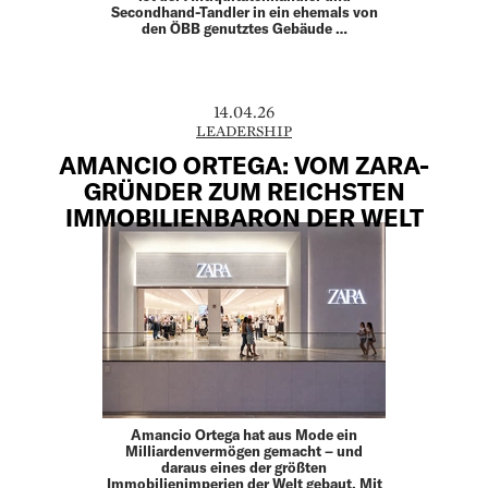
Secondhand-­Tandler in ein ehemals von
den ÖBB genutztes Gebäude …
14.04.26
LEADERSHIP
AMANCIO ORTEGA: VOM ZARA-
GRÜNDER ZUM REICHSTEN
IMMOBILIENBARON DER WELT
Amancio Ortega hat aus Mode ein
Milliardenvermögen gemacht – und
daraus eines der größten
Immobilienimperien der Welt gebaut. Mit