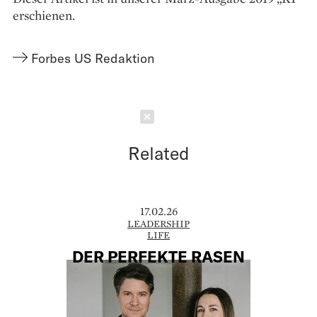
erschienen.
Forbes US Redaktion
Schließen
Related
17.02.26
LEADERSHIP
LIFE
DER PERFEKTE RASEN