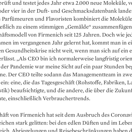
rüft und testet jedes Jahr etwa 2.000 neue Moleküle, 
 oder vier in der Duft- und Geschmacksdatenbank lande
Parfümeuren und Flavoristen kombiniert die Moleküle, 
ließlich zu einem stimmigen „Gemälde“ zusammenfügen –
äftsmodell von Firmenich seit 125 Jahren. Doch wie je
men im vergangenen Jahr gelernt hat, kommt man in e
n Gesundheitskrise nicht weit, wenn man sich auf ein 
rlässt. „Als CEO bin ich normalerweise langfristig orien
der Pandemie war meine Sicht auf ein paar Stunden be
ine. Der CEO teilte sodann das Managementteam in zwe
in: eine, die das Tagesgeschäft (Roh­stoffe, Fabriken, 
tik) be­aufsichtigte, und die andere, die über die Zukun
te, einschließlich Verbrauchertrends.
äft von Firmenich hat seit dem ­Ausbruch des Coronavi
ichen stark gelitten: bei den edlen Düften und im Lebe
reich. Abriegelungen und Reisebeschränkungen haben 