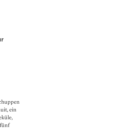
ur
Schuppen
it, ein
eküle,
fünf