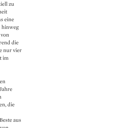
iell zu
heit
s eine
n hinweg
 von
rend die
e nur vier
t im
gen
 Jahre
m
n, die
Beste aus
 von