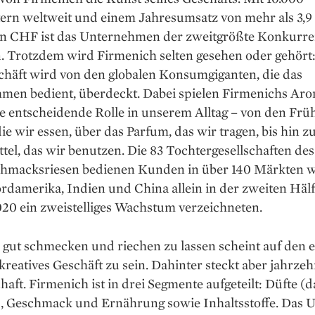
tern weltweit und einem Jahresumsatz von mehr als 3,9
en CHF ist das Unternehmen der zweitgrößte Konkurre
. Trotzdem wird Firmenich selten gesehen oder gehört:
häft wird von den globalen Konsum­giganten, die das
men bedient, überdeckt. Dabei spielen Firmenichs Ar
e entscheidende Rolle in unserem Alltag – von den Frü
die wir essen, über das Par­fum, das wir tragen, bis hin 
el, das wir benutzen. Die 83 Tochtergesellschaften des
hmacksriesen bedienen Kunden in über 140 Märkten we
damerika, Indien und China allein in der zweiten Hälf
020 ein zweistelliges Wachstum verzeichneten.
 gut schmecken und riechen zu lassen scheint auf den e
 kreatives Geschäft zu sein. Dahinter steckt aber jahrze
aft. Firmenich ist in drei Segmente aufgeteilt: Düfte (d
, Geschmack und Ernährung sowie Inhaltsstoffe. Das U