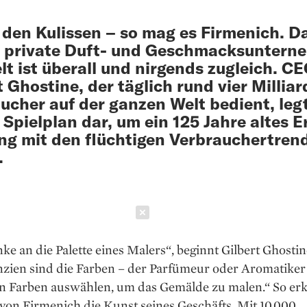
 den Kulissen – so mag es Firmenich. D
e private Duft- und Geschmacksuntern
lt ist überall und nirgends zugleich. C
t Ghostine, der täglich rund vier Millia
ucher auf der ganzen Welt bedient, leg
 Spielplan dar, um ein 125 Jahre altes E
ng mit den flüchtigen Verbrauchertren
.
Schließen
e an die Palette eines Malers“, beginnt Gilbert Ghostin
nzien sind die Farben – der Parfümeur oder Aromatike
en Farben auswählen, um das Gemälde zu malen.“ So erk
von Firmenich die Kunst seines Geschäfts. Mit 10.000