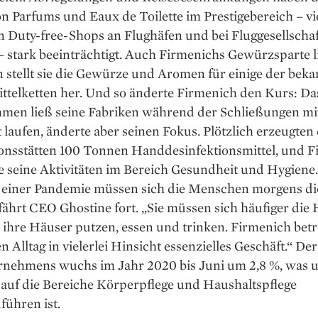
n Parfums und Eaux de Toilette im Prestigebereich – vi
n Duty-free-Shops an Flughäfen und bei Fluggesellscha
– stark beeinträchtigt. Auch Firmenichs Gewürzsparte li
stellt sie die Gewürze und Aromen für einige der beka
ttelketten her. Und so änderte Firmenich den Kurs: Da
men ließ seine Fabriken während der Schließungen mit
 laufen, änderte aber seinen Fokus. Plötzlich erzeugten 
onsstätten 100 Tonnen Handdesinfektionsmittel, und F
e seine Aktivitäten im Bereich Gesundheit und Hygiene.
einer Pandemie müssen sich die Menschen morgens di
fährt CEO Ghostine fort. „Sie müssen sich häufiger die
ihre Häuser putzen, essen und trinken. Firmenich betre
en Alltag in vielerlei Hinsicht essenzi­elles Geschäft.“ D
r­nehmens wuchs im Jahr 2020 bis Juni um 2,8 %, was 
auf die Bereiche Körperpflege und Haushaltspflege
führen ist.