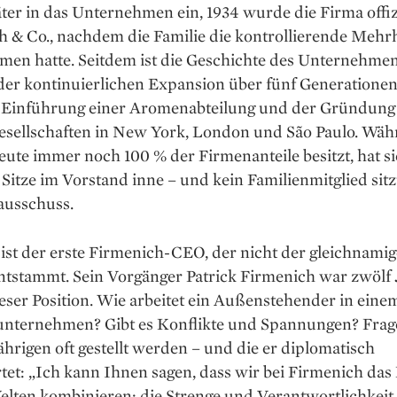
ter in das Unternehmen ein, 1934 wurde die Firma offiz
 & Co., ­nachdem die Familie die kontrollierende Mehr
en hatte. Seitdem ist die Geschichte des Unternehmen
 der kontinuierlichen Expansion über fünf Generatione
r Einführung einer Aromenabteilung und der Gründung
esellschaften in New York, London und São Paulo. Wäh
eute immer noch 100 % der Firmenanteile besitzt, hat si
Sitze im Vorstand inne – und kein Familienmitglied sitz
ausschuss.
ist der erste Firmenich-CEO, der nicht der gleichnami
entstammt. Sein Vorgänger Patrick Firmenich war zwölf
ieser Position. Wie arbeitet ein Außenstehender in eine
unternehmen? Gibt es Kon­flikte und Spannungen? Frage
hrigen oft gestellt werden – und die er diplomatisch
et: „Ich kann Ihnen sagen, dass wir bei Firmenich das 
lten kombi­nieren: die Strenge und Verantwortlichkeit