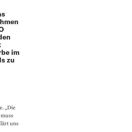
as
ehmen
EO
rden
t
rbe im
ds zu
e. „Die
r muss
lärt uns