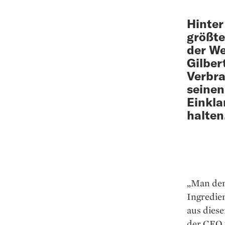
Hinter
größt
der We
Gilber
Verbra
seinen
Einkla
halten
„Man denk
Ingredie
aus dies
der CEO 