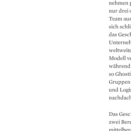
nehmen p
nur drei
Team aus 
sich sch
das Gesch
Unterneh
weltweite
Modell ve
während 
so Ghost
Gruppen e
und Logis
nachdach
Das Gesch
zwei Bere
mittelbe