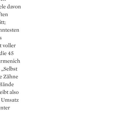
ele davon
ften
tt;
nntesten
s
 voller
die 45
ir­menich
 „Selbst
e Zähne
 Hände
ibt also
er Umsatz
unter