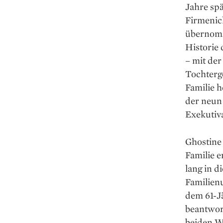
Jahre spä
Firmenich
übernomm
Historie
– mit de
Tochterg
Familie h
der neun 
Exekutiv
Ghostine 
Familie 
lang in d
Familien
dem 61-Jä
beantwort
beiden We