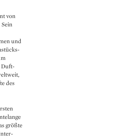
nt von
 Sein
omen und
hstücks­
zum
 Duft-
ltweit,
te des
rsten
hntelange
as größte
nter­