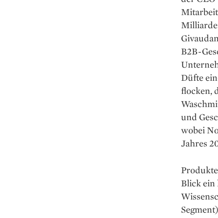
Mitarbei
Milliard
Givaudan
B2B-Gesc
Unterneh
Düfte ein
flocken, 
Waschmitt
und Gesc
wobei Nor
Jahres 2
Produkte
Blick ein
Wissensch
Segment)