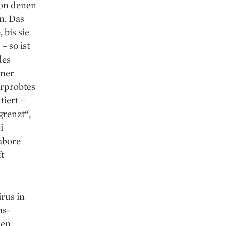
von denen
n. Das
bis sie
 so ist
des
iner
erprobtes
tiert –
grenzt“,
i
Labore
ft
rus in
ns­
den