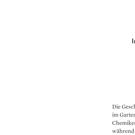
I
Die Gesc
im Garten
Chemiker
während s