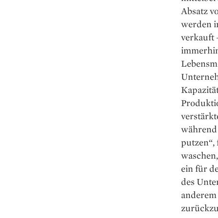
Absatz vo
wer­den i
verkauft 
immerhin 
Lebensmi
Unterneh
Kapazität
Produkti
verstärkt
während 
putzen“, 
waschen, 
ein für d
des Unte
anderem 
zurückzu