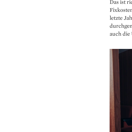
Das ist r
Fixkoste
letzte Ja
durchgem
auch die 