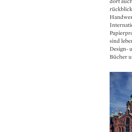
dort auc
rückblic
Handwerk
Internati
Papierpro
sind lebe
Design- 
Bücher u