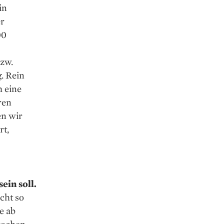
in
er
00
bzw.
. Rein
h eine
ren
en wir
rt,
ein soll.
icht so
e ab