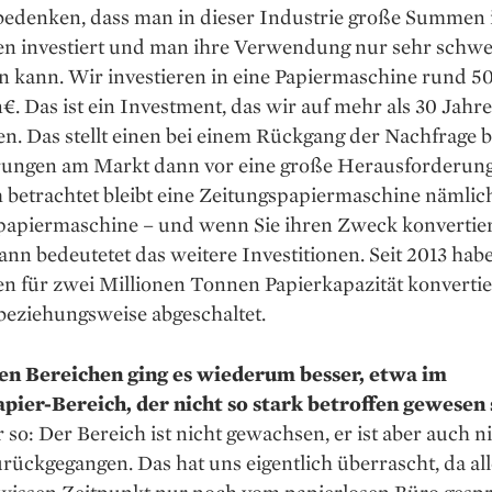
bedenken, dass man in dieser Industrie große Summen 
n investiert und man ihre Verwendung nur sehr schw
n kann. Wir investieren in eine Papiermaschine rund 5
€. Das ist ein Investment, das wir auf mehr als 30 Jahre
en. Das stellt einen bei einem Rückgang der Nachfrage 
ungen am Markt dann vor eine große Herausforderung
 betrachtet bleibt eine Zeitungspapiermaschine nämlic
papiermaschine – und wenn Sie ihren Zweck konvertie
ann bedeutetet das weitere Investitionen. Seit 2013 hab
n für zwei Millionen Tonnen Papierkapazität konvertie
beziehungsweise abgeschaltet.
en Bereichen ging es wiederum besser, etwa im
pier-Bereich, der nicht so stark betroffen gewesen s
 so: Der Bereich ist nicht gewachsen, er ist aber auch n
rückgegangen. Das hat uns eigentlich überrascht, da all