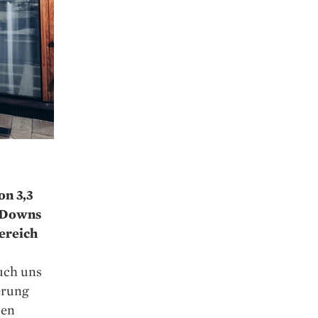
on 3,3
d Downs
ereich
auch uns
erung
sen