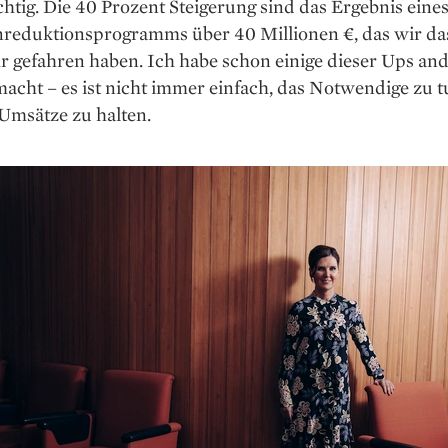
ichtig. Die 40 Prozent Steigerung sind das Ergebnis eine
nreduktionsprogramms über 40 Millionen €, das wir da
hr gefahren haben. Ich habe schon einige dieser Ups a
acht – es ist nicht immer einfach, das Notwendige zu 
Umsätze zu halten.