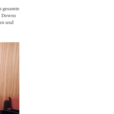
s
s gesamte
nd Downs
tun und