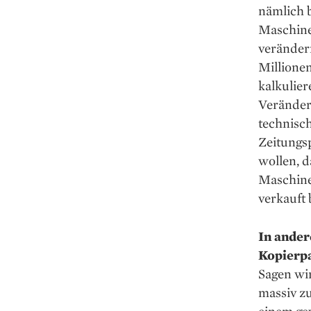
nämlich 
Maschine
veränder
Millionen
kalkulier
Veränder
technisch
Zeitungs
wollen, d
Maschine
verkauft 
In ander
Kopierpa
Sagen wir
massiv zu