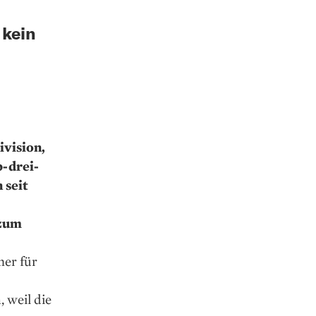
 kein
ivision,
-drei-
 seit
 zum
mer für
, weil die