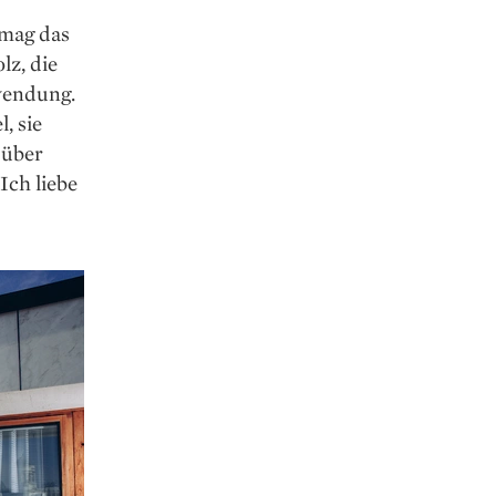
 mag das
lz, die
nwendung.
, sie
 über
Ich liebe