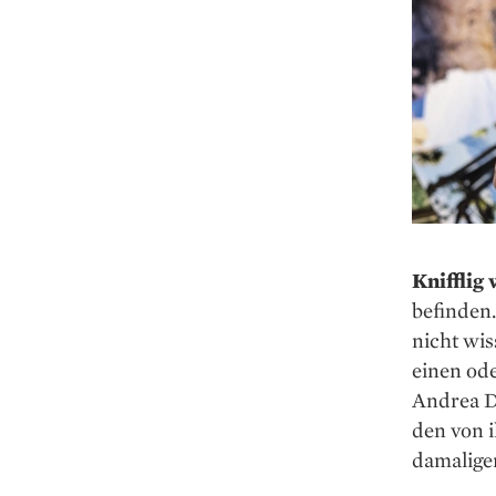
Knifflig
befinden.
nicht wis
einen ode
Andrea Da
den von i
damalige