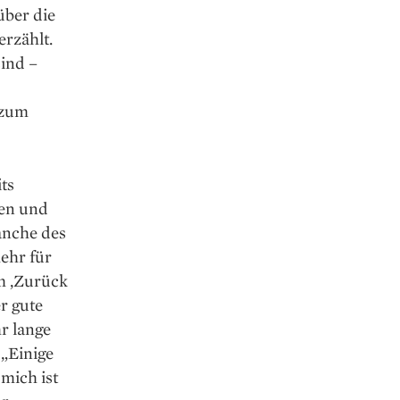
über die
rzählt.
sind –
 zum
ts
ken und
anche des
ehr für
em ‚Zurück
r gute
r lange
„Einige
 mich ist