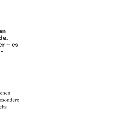
en
de.
er – es
m-
denen
besondere
eits