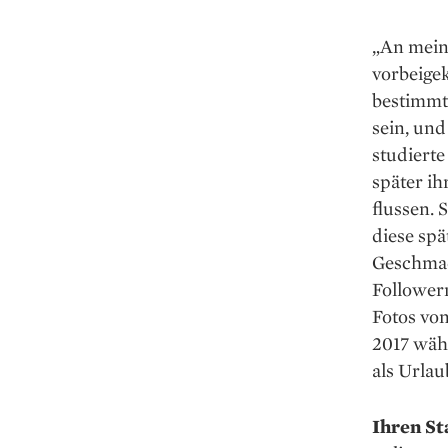
„An mein
vorbeige
bestimmte
sein, und
studiert
später ih
flussen. 
diese spä
Geschmack
Followern
Fotos von
2017 wäh
als Urlau
Ihren St