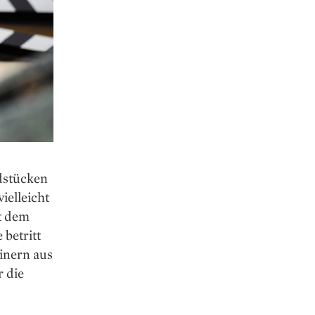
dstücken
ielleicht
it dem
 betritt
inern aus
r die