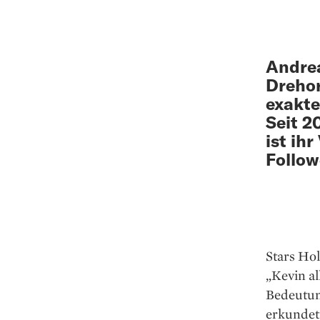
Andrea
Drehor
exakte
Seit 2
ist ih
Follow
Stars Hol
„Kevin al
Bedeutung
erkundet