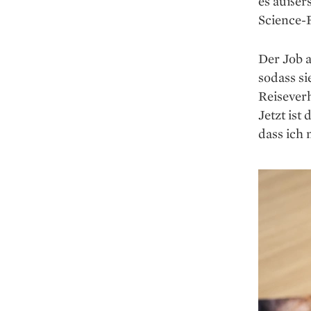
es äußers
Science-F
Der Job a
sodass si
Reisever
Jetzt ist
dass ich 