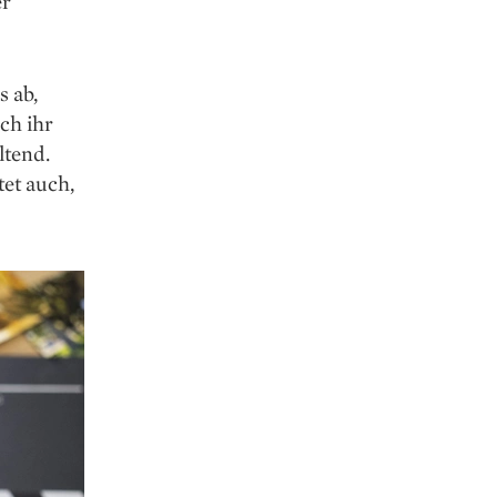
er
s ab,
ch ihr
ltend.
tet auch,