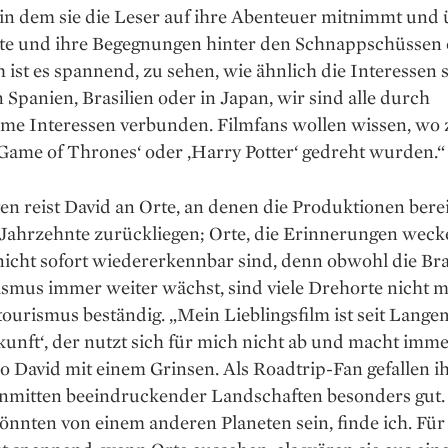
in dem sie die Leser auf ihre Abenteuer mitnimmt und 
te und ihre Begegnungen hinter den Schnappschüssen e
 ist es spannend, zu sehen, wie ähnlich die Interessen 
in Spanien, Brasilien oder in Japan, wir sind alle durch
me Interessen verbunden. Filmfans wollen wissen, wo
‚Game of Thrones‘ oder ‚Harry Potter‘ gedreht wurden.“
en reist David an Orte, an denen die Produktionen berei
Jahrzehnte zurückliegen; Orte, die Erinnerungen wec
nicht sofort wiedererkennbar sind, denn obwohl die Br
smus immer weiter wächst, sind viele Drehorte nicht m
ourismus beständig. „Mein Lieblingsfilm ist seit Lang
kunft‘, der nutzt sich für mich nicht ab und macht imme
o David mit einem Grinsen. Als Roadtrip-Fan gefallen ih
inmitten beeindruckender Landschaften besonders gut. 
önnten von einem anderen Pla­neten sein, finde ich. Für