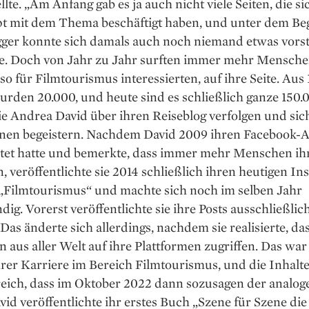
ellte. „Am Anfang gab es ja auch nicht viele Seiten, die si
t mit dem Thema beschäftigt haben, und unter dem Beg
gger konnte sich damals auch noch niemand etwas vorst
sie. Doch von Jahr zu Jahr surften immer mehr Mensche
so für Filmtourismus interessierten, auf ihre Seite. Aus
rden 20.000, und heute sind es schließlich ganze 150.
e Andrea David über ihren Reiseblog verfolgen und sich
onen begeistern. Nachdem David 2009 ihren Facebook-
htet hatte und bemerkte, dass immer mehr Menschen ih
n, veröffentlichte sie 2014 schließlich ihren heutigen In
„Filmtourismus“ und machte sich noch im selben Jahr
ndig. Vorerst veröffentlichte sie ihre Posts ausschließlic
Das änderte sich allerdings, nachdem sie realisierte, da
aus aller Welt auf ihre Plattformen zugriffen. Das war
rer Karriere im Bereich Film­tourismus, und die Inhalt
reich, dass im Oktober 2022 dann sozusagen der analoge
avid veröffentlichte ihr erstes Buch „Szene für Szene die