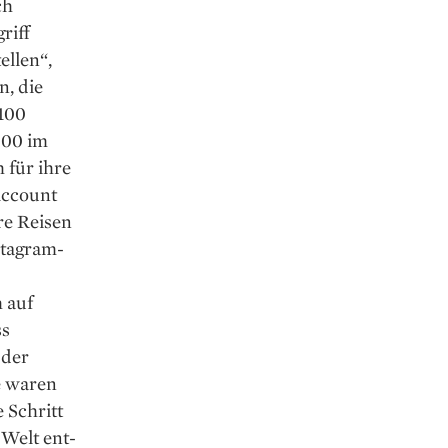
ch
riff
ellen“,
n, die
 100
000 im
 für ihre
Account
re Reisen
sta­gram-
h auf
ss
 der
e waren
 Schritt
 Welt ent­