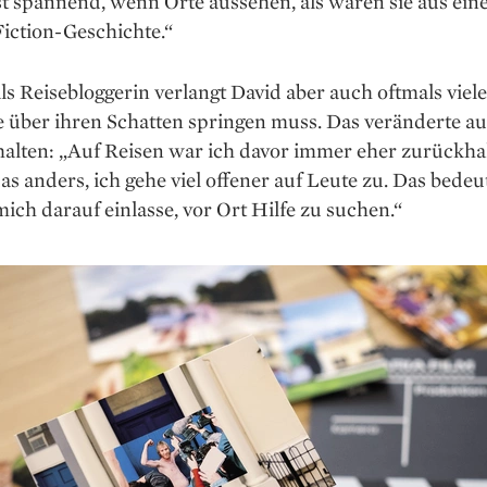
t spannend, wenn Orte aussehen, als wären sie aus ein
iction-Geschichte.“
ls Reisebloggerin verlangt David aber auch oftmals viele
e über ihren Schatten springen muss. Das ver­änderte au
halten: „Auf Reisen war ich davor immer eher zurückha
 das anders, ich gehe viel offener auf Leute zu. Das bedeu
mich darauf einlasse, vor Ort Hilfe zu suchen.“