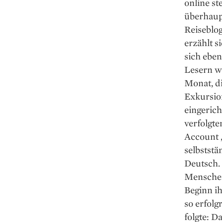
online st
überhaup
Reiseblo
erzählt 
sich eben
Lesern wu
Monat, di
Exkur­si
eingeric
verfolgte
Account 
selbststä
Deutsch. 
Menschen 
Beginn ih
so erfolg
folgte: D