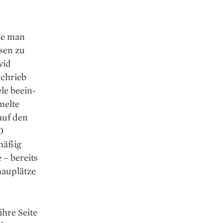
ie man
sen zu
vid
schrieb
le beein­
melte
auf den
0
lmäßig
– ­bereits
hauplätze
ihre Seite