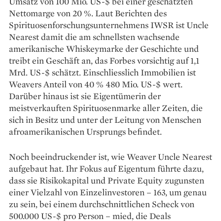
Umsatz von 100 Mio. US-$ bei einer geschätzten
Nettomarge von 20 %. Laut Berichten des
Spirituosenforschungsunternehmens IWSR ist Uncle
Nearest damit die am schnellsten wachsende
amerikanische Whiskeymarke der Geschichte und
treibt ein Geschäft an, das Forbes vorsichtig auf 1,1
Mrd. US-$ schätzt. Einschliesslich Immobilien ist
Weavers Anteil von 40 % 480 Mio. US-$ wert.
Darüber hinaus ist sie Eigentümerin der
meistverkauften Spirituosenmarke aller Zeiten, die
sich in Besitz und unter der Leitung von Menschen
afroamerikanischen Ursprungs befindet.
Noch beeindruckender ist, wie Weaver Uncle Nearest
aufgebaut hat. Ihr Fokus auf Eigentum führte dazu,
dass sie Risikokapital und Private Equity zugunsten
einer Vielzahl von Einzelinvestoren – 163, um genau
zu sein, bei ­einem durchschnittlichen Scheck von
500.000 US-$ pro Person – mied, die Deals