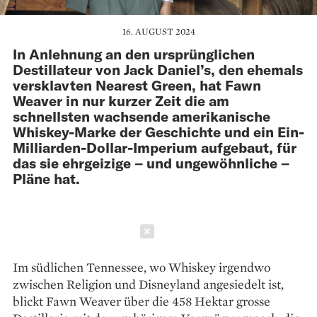
16. AUGUST 2024
In Anlehnung an den ursprünglichen
Destillateur von Jack Daniel’s, den ehemals
versklavten Nearest Green, hat Fawn
Weaver in nur kurzer Zeit die am
schnellsten wachsende amerikanische
Whiskey-Marke der Geschichte und ein Ein-
Milliarden-Dollar-Imperium aufgebaut, für
das sie ehrgeizige – und ungewöhnliche –
Pläne hat.
Schließen
Im südlichen Tennessee, wo Whiskey irgendwo
zwischen Religion und Disneyland angesiedelt ist,
blickt Fawn Weaver über die 458 Hektar grosse