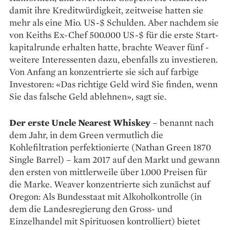
damit ihre Kreditwürdig­keit, zeitweise hatten sie
mehr als eine Mio. US-$ Schulden. Aber nachdem sie
von Keiths Ex-Chef 500.000 US-$ für die erste Start­
kapitalrunde ­erhalten hatte, brachte Weaver fünf ­
weitere ­Interessenten dazu, ebenfalls zu inves­tieren.
Von Anfang an konzentrierte sie sich auf farbige
Investoren: «Das richtige Geld wird Sie finden, wenn
Sie das falsche Geld ablehnen», sagt sie.
Der erste Uncle Nearest Whiskey
– benannt nach
dem Jahr, in dem Green vermutlich die
Kohlefiltration perfektionierte (Nathan Green 1870
Single Barrel) – kam 2017 auf den Markt und gewann
den ersten von mittlerweile über 1.000 Preisen für
die Marke. Weaver konzentrierte sich zunächst auf
Oregon: Als Bundesstaat mit Alkoholkontrolle (in
dem die Landesregierung den Gross- und
Einzelhandel mit Spirituosen kon­trolliert) bietet