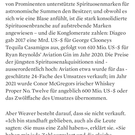
von Prominenten unterstützte Spirituosen­marken für
astronomische Summen den Besitzer; und obwohl es
sich wie eine Blase anfühlt, ist die stark konsolidierte
Spirituosenbranche auf aufstrebende Marken
angewiesen – und die Konglo­merate zahlen: Diageo
gab 2017 eine Mrd. US-$ für George Clooneys
Tequila Casamigos aus, gefolgt von 610 Mio. US-$ für
Ryan Reynolds’ Aviation Gin im Jahr 2020. Die Preise
der jüngsten Spirituosenakquisitionen sind ­
ausserordentlich hoch: Aviation etwa wurde für das ­
geschätzte 24-Fache des Umsatzes verkauft; im Jahr
2021 wurde Conor McGregors irischer Whiskey
Proper No. Twelve für angeblich 600 Mio. US-$ oder
das Zwölffache des Umsatzes übernommen.
Aber Weaver besteht darauf, dass sie nicht verkauft.
«Ich bin standhaft geblieben, auch als die Leute
sagten: ‹Sie muss eine Zahl haben›», erklärt sie. «Sie
haben mir jede Zahl vorgelegt und die gleiche