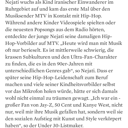
Nejati wuchs als Kind ­iranischer Einwanderer im
Ruhr­gebiet auf und kam das erste Mal über den
Musiksender MTV in Kontakt mit Hip-Hop.
Während andere ­Kinder Videospiele spielten oder
die ­neuesten Popsongs aus dem ­Radio hörten,
entdeckte der junge ­Neja­ti seine damaligen Hip-
Hop-Vor­bilder auf MTV. „Heute wird man mit Musik
oft nur berieselt. Es ist mittlerweile schwierig, die
krassen Sub­kulturen und den Ultra-Fan-Charakter
zu finden, die es in den 90er-Jahren mit
unterschiedlichen Genres gab“, so Nejati. Dass er
später seine Hip-Hop-Leidenschaft zum Beruf
machen und viele seiner Kindheitsvorbilder selbst
vor das Mikrofon holen würde, hätte er sich damals
wohl nicht einmal zu träumen gewagt. „Ich war ein ­
großer Fan von Jay-Z, 50 Cent und Kanye West, nicht
nur, weil mir ihre Musik gefallen hat, sondern weil sie
den sozialen Aufstieg mit Kunst und Style verkörpert
haben“, so der ­Under 30-Listmaker.