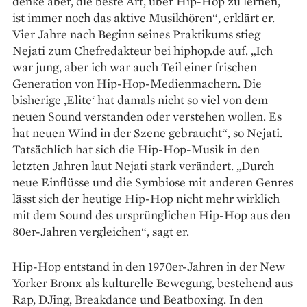
denke aber, die beste Art, über Hip-Hop zu lernen,
ist immer noch das aktive Musikhören“, erklärt er.
Vier Jahre nach Beginn seines Praktikums stieg
Nejati zum Chefredakteur bei hiphop.de auf. „Ich
war jung, aber ich war auch Teil einer frischen
Generation von Hip-Hop-Medienmachern. Die
bisherige ‚Elite‘ hat damals nicht so viel von dem
neuen Sound verstanden oder verstehen wollen. Es
hat neuen Wind in der Szene gebraucht“, so Nejati.
Tatsächlich hat sich die Hip-Hop-Musik in den
letzten ­Jahren laut Nejati stark verändert. „Durch
neue Einflüsse und die Symbiose mit anderen Genres
lässt sich der heutige Hip-Hop nicht mehr wirklich
mit dem Sound des ursprünglichen Hip-Hop aus den
80er-Jahren vergleichen“, sagt er.
Hip-Hop entstand in den 1970er-Jahren in der New
Yorker Bronx als kulturelle Bewegung, bestehend aus
Rap, DJing, Breakdance und Beatboxing. In den