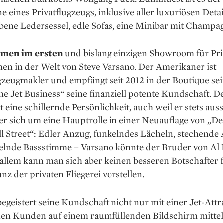
e eines Privatflugzeugs, inklusive aller luxuriösen Detai
bene Ledersessel, edle Sofas, eine Minibar mit Champa
men im ersten
und bislang einzigen Showroom für Priv
en in der Welt von Steve Varsano. Der Amerikaner ist
gzeugmakler und empfängt seit 2012 in der Boutique se
e Jet Business“ seine finanziell potente Kundschaft. D
t eine schillernde Persönlichkeit, auch weil er stets auss
r sich um eine Hauptrolle in einer Neuauflage von „De
l Street“: Edler Anzug, funkelndes Lächeln, stechende
selnde Bassstimme – Varsano könnte der Bruder von Al 
 allem kann man sich aber keinen besseren Botschafter f
nz der privaten Fliegerei vorstellen.
egeistert seine ­Kund­schaft nicht nur mit einer Jet-­Att
nen Kunden auf einem raumfüllenden Bildschirm mittels