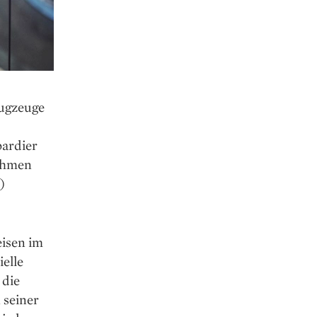
lugzeuge
bardier
nehmen
)
eisen im
elle
 die
 seiner