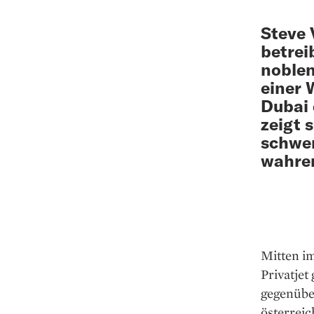
Steve 
betrei
noblen
einer 
Dubai 
zeigt 
schwer
wahren
Mitten im
Privatjet
gegenübe
österrei