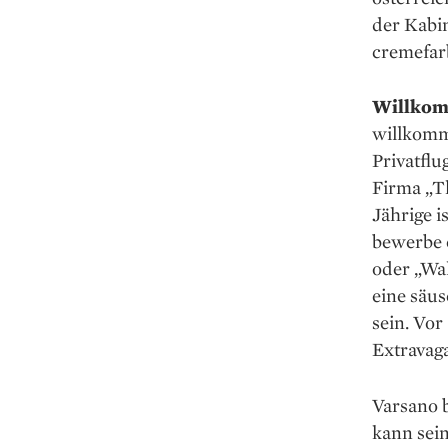
der Kabin
cremefar
Willkom
willkomm
Privatflu
Firma „Th
Jährige is
bewerbe e
oder „Wal
eine säu
sein. Vor
Extravaga
Varsano b
kann sei