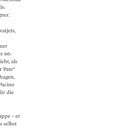
ls:
gner.
atjets,
iner
er 66-
ieht, als
r Pate“
 Augen,
Pacino
ür die
rappe – er
 selbst