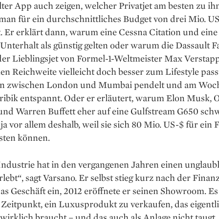
lter App auch zeigen, welcher Privatjet am besten zu ih
an für ein durchschnitt­liches Budget von drei Mio. U
Er erklärt dann, warum eine Cessna Citation und eine 
Unterhalt als günstig gelten oder warum die Dassault F
er Lieblingsjet von Formel-1-Welt­meister Max Verstap
en Reichweite vielleicht doch besser zum Lifestyle pass
n zwischen London und Mumbai pendelt und am Woch
aribik entspannt. Oder er erläutert, warum Elon Musk, 
und Warren Buffett eher auf eine Gulf­stream G650 sch
t ja vor allem deshalb, weil sie sich 80 Mio. US-$ für ein
isten können.
ndustrie hat in den vergangenen Jahren einen unglaub­
rlebt“, sagt Varsano. Er selbst stieg kurz nach der Finan
as Geschäft ein, 2012 eröffnete er seinen Showroom. Es
 Zeitpunkt, ein Luxusprodukt zu ver­kaufen, das eigentl
irklich braucht – und das auch als Anlage nicht taugt, 