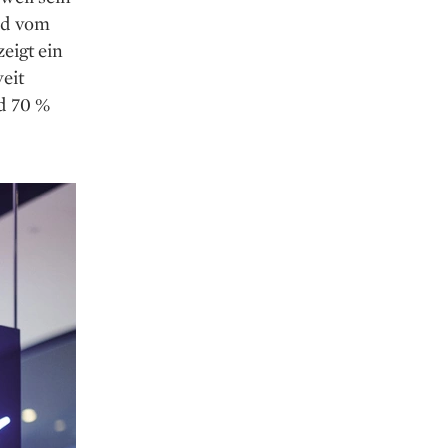
nd vom
eigt ein
eit
nd 70 %