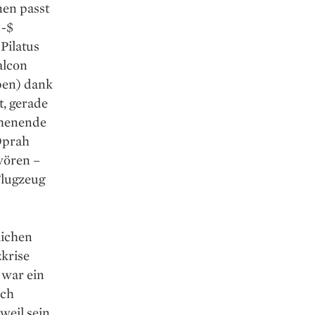
nen passt
S-$
Pilatus
alcon
pen) dank
t, gerade
en­ende
Oprah
wören –
 Flugzeug
lichen
zkrise
 war ein
ich
weil sein