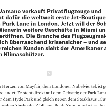
Varsano verkauft Privatflugzeuge und
bt dafür die weltweit erste Jet-Boutique
 Park Lane in London. Jetzt will der So
Wienerin weitere Geschäfte in Miami u
eröffnen. Die Branche des Flugzeugmak
sich überraschend krisensicher – und s
reichen Kunden sieht der Amerikaner a
 Klimaschützer.
Schließen
 Herzen von Mayfair, dem Londoner Nobelviertel, ist g
 gelandet. Er steht direkt auf dem Gehsteig der Park Lan
r dem Hyde Park und gleich neben dem Steakhaus „Cut
chischen Starkochs Wolfgang Puck. Zumindest ist es de