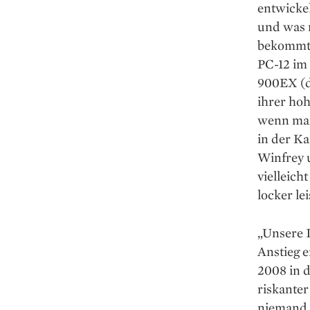
ent­wicke
und was m
bekommt. 
PC-12 im 
900EX (d
ihrer hoh
wenn ma
in der K
Winfrey 
vielleich
locker le
„Unsere I
Anstieg e
2008 in d
riskanter
niemand w