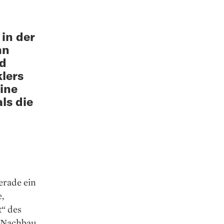
 in der
hn
nd
lers
eine
ls die
erade ein
e,
“ des
r Nachbau