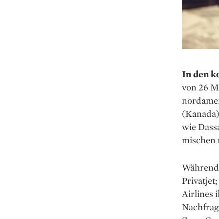
In den 
von 26 M
nordamer
(Kanada)
wie Dassa
mischen 
Während 
Privatjet
Airlines 
Nachfrage