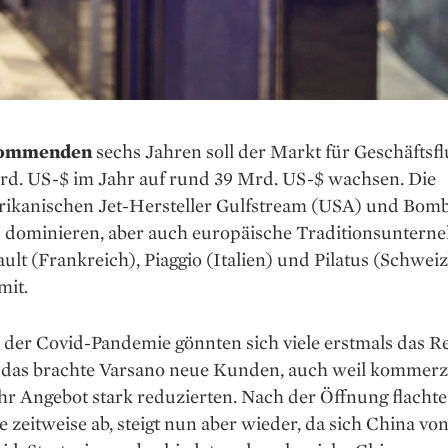
kommenden
sechs Jahren soll der Markt für Geschäftsf
rd. US-$ im Jahr auf rund 39 Mrd. US-$ wachsen. Die
i­kanischen Jet-Hersteller Gulfstream (USA) und Bom
 dominieren, aber auch europäische Tradi­tionsunter
ult (Frankreich), Piaggio (Italien) und Pilatus (Schweiz
mit.
der Covid-Pandemie gönnten sich viele erstmals das R
; das brachte Varsano neue Kunden, auch weil kommerzi
ihr Angebot stark reduzierten. Nach der Öffnung flachte
 zeitweise ab, steigt nun aber wieder, da sich China von