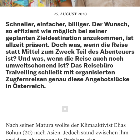
25. AUGUST 2020
Schneller, einfacher, billiger. Der Wunsch,
so effizient wie möglich bei seiner
geplanten Zieldestination anzukommen, ist
allzeit präsent. Doch was, wenn die Reise
statt Mittel zum Zweck Teil des Abenteuers
ist? Und was, wenn die Reise auch noch
umweltschonend ist? Das Reisebüro
Traivelling schließt mit organisierten
Zugfernreisen genau diese Angebotslücke
in Österreich.
Schließen
Nach seiner Matura wollte der Klimaaktivist Elias
Bohun (20) nach Asien. Jedoch stand zwischen ihm
und dem Abenteuer ein Problem: der