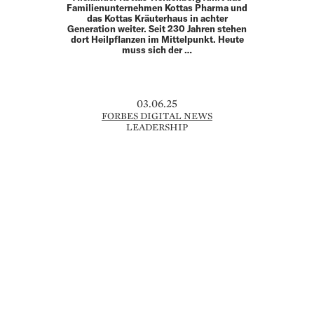
Familien­unternehmen Kottas Pharma und
das Kottas Kräuterhaus in achter
Generation weiter. Seit 230 Jahren stehen
dort Heilpflanzen im Mittelpunkt. Heute
muss sich der …
03.06.25
FORBES DIGITAL NEWS
LEADERSHIP
PATRICK SCHWARZENEGGER:
ZWISCHEN SCHAUSPIEL UND
PROTEINRIEGEL-STARTUP