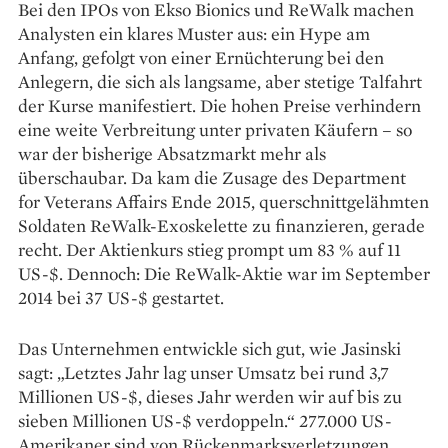
Bei den IPOs von Ekso Bionics und ReWalk machen
Analysten ein klares Muster aus: ein Hype am
Anfang, gefolgt von einer Ernüch­terung bei den
Anlegern, die sich als langsame, aber stetige Talfahrt
der Kurse manifestiert. Die hohen Preise verhindern
eine weite Verbreitung unter privaten Käufern – so
war der bisherige Absatzmarkt mehr als
überschaubar. Da kam die Zusage des Department
for Veterans Affairs Ende 2015, querschnitt­gelähmten
Soldaten ReWalk-Exo­skelette zu finanzieren, gerade
recht. Der Aktienkurs stieg prompt um 83 % auf 11
US-$. Dennoch: Die ReWalk-Aktie war im September
2014 bei 37 US-$ gestartet.
Das Unternehmen entwickle sich gut, wie Jasinski
sagt: „Letztes Jahr lag unser Umsatz bei rund 3,7
Millionen US-$, dieses Jahr werden wir auf bis zu
sieben Millionen US-$ verdoppeln.“ 277.000 US-
Amerikaner sind von Rückenmarksverletzungen