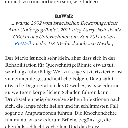
einfach zu transportieren sein, wie Indego.
ReWalk
... wurde 2002 vom israelischen Elektroingenieur
Amit Goffer gegründet. 2012 stieg Larry Jasinski als
CEO in das Unternehmen ein. Seit 2014 notiert
ReWalk
an der US-Technologiebörse Nasdaq.
Der Markt ist noch sehr klein, aber dass sich in der
Reha­bilitation für Querschnittgelähmte etwas tut,
war längst überfällig: Wer zu lange sitzt, riskiert ernst
zu nehmende gesundheitliche Folgen. Dazu zählt
etwa die Degeneration des Gewebes, was wiederum
zu weiteren körper­lichen Schäden führen kann.
Druckstellen beispielsweise ziehen Infektionen nach
sich, die lange nicht heilen und im schlimmsten Fall
sogar zu Ampu­tationen führen. Die Knochen­dichte
nimmt ab, was wiederum Brüche begünstigt, die
ebenfalls schlecht verheilen. Und das Herz-