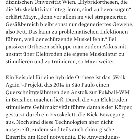
dizinischen Universität Wien. „Hybridorthesen, die
die Mus­kel­aktivität integrieren, sind zu bevorzugen“,
erklärt Mayr, „denn vor allem im viel strapazierten
Gesäßbereich bleibt sonst nur degeneriertes Gewebe,
also Fett. Das kann zu problematischen Infektionen
führen, weil der schützende Muskel fehlt.“ Bei
passiven Orthesen schleppe man zudem Akkus mit,
anstatt über Elektroden die eigene Muskulatur zu
stimulieren und zu trainieren, so Mayr weiter.
Ein Beispiel für eine hybride Orthese ist das „Walk
Again“-­Projekt, das 2014 in São Paulo einen
Querschnittgelähmten den Anstoß zur Fußball-WM
in Brasilien machen ließ. Durch die von Elektroden
stimulierte Gehirn­aktivität führte damals der Körper,
gestützt durch ein Exoskelett, die Kick-Bewegung
aus. Noch sind diese Technologien aber nicht
ausgereift, zudem sind teils auch chi­rurgische
Eingriffe am Kopf notwendig. Die Anwendungs­