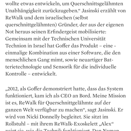
wollte etwas entwickeln, um Querschnitts­gelähmten
Unabhängigkeit zurückzugeben.“ Jasinski erzählt von
ReWalk und dem israelischen (selbst
querschnittgelähmten) Gründer, der aus der eigenen
Not he­raus seinen Erfindergeist mobilisierte:
Gemeinsam mit der Technischen Universität
Technion in ­Israel hat Goffer das Produkt – eine ­
einmalige Kombination aus einer Software, die den
menschlichen Gang mimt, sowie neuartiger Bat­
terietechnologie und Sensorik für die individuelle
Kon­trolle – ent­wickelt.
„2012, als Goffer demons­triert hatte, dass das System
funktioniert, kam ich als CEO an Bord. Meine Mission
ist es, ReWalk für Querschnittgelähmte auf der
ganzen Welt verfügbar zu machen“, sagt Jasinski. Er
wird von Nicki Donnelly begleitet. Sie sitzt im
Rollstuhl – mit ihrem ReWalk-Exo­skelett „Alex“
zeigt sie, wie die Technik funktioniert. Den Namen