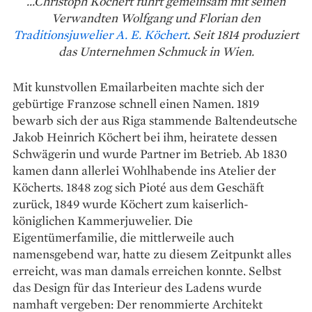
...Christoph Köchert führt gemeinsam mit seinen
Verwandten Wolfgang und Florian den
Traditionsjuwelier A. E. Köchert
. Seit 1814 produziert
das Unternehmen Schmuck in Wien.
Mit kunstvollen Emailarbeiten machte sich der
gebürtige Franzose schnell einen Namen. 1819
bewarb sich der aus Riga stammende Baltendeutsche
Jakob Heinrich Köchert bei ihm, heiratete dessen
Schwägerin und wurde Partner im Betrieb. Ab 1830
kamen dann allerlei Wohlhabende ins Atelier der
Köcherts. 1848 zog sich Pioté aus dem Geschäft
zurück, 1849 wurde Köchert zum kaiserlich-
königlichen Kammerjuwelier. Die
Eigentümerfamilie, die mittlerweile auch
namensgebend war, hatte zu diesem Zeitpunkt alles
erreicht, was man damals erreichen konnte. Selbst
das Design für das Interieur des Ladens wurde
namhaft vergeben: Der renommierte Architekt